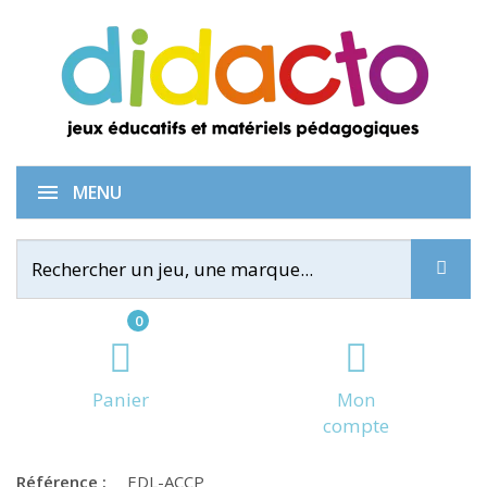
Allez Cherche ! Chien Pourri !
MENU
0
Panier
Mon
compte
Référence :
EDL-ACCP