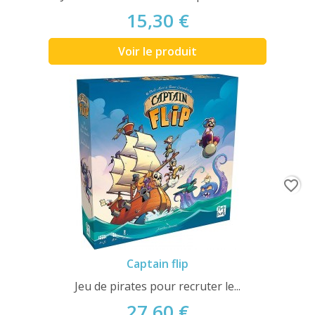
15,30 €
Voir le produit
favorite_border
Captain flip
Jeu de pirates pour recruter le...
27,60 €