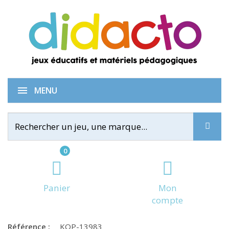
Dé monnaie - centimes
MENU
0
Panier
Mon
compte
Référence :
KOP-13983