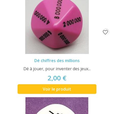
favorite_border
Dé chiffres des millions
Dé à jouer, pour inventer des jeux...
2,00 €
Voir le produit