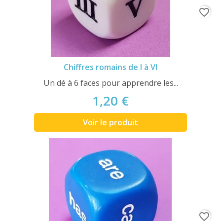
favorite_border
Chiffres romains de I à VI
Un dé à 6 faces pour apprendre les...
1,20 €
Voir le produit
favorite_border