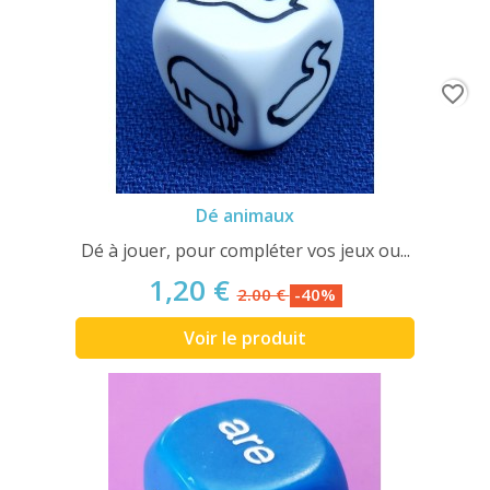
favorite_border
Dé animaux
Dé à jouer, pour compléter vos jeux ou...
1,20 €
2.00 €
-40%
Voir le produit