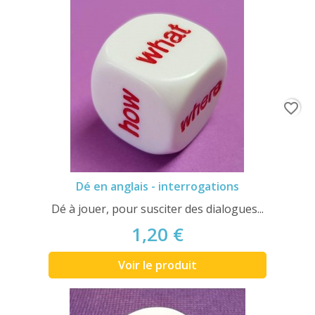
favorite_border
Dé en anglais - interrogations
Dé à jouer, pour susciter des dialogues...
1,20 €
Voir le produit