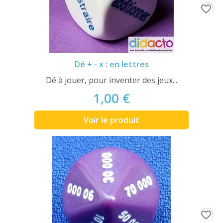
favorite_border
Dé + - x : en lettres
Dé à jouer, pour inventer des jeux...
1,00 €
Voir le produit
favorite_border