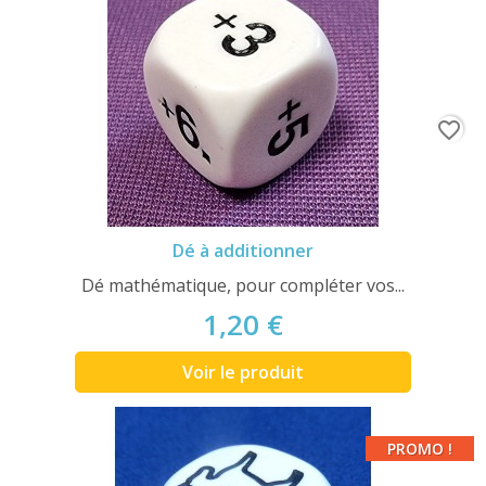
favorite_border
Dé à additionner
Dé mathématique, pour compléter vos...
1,20 €
Voir le produit
PROMO !