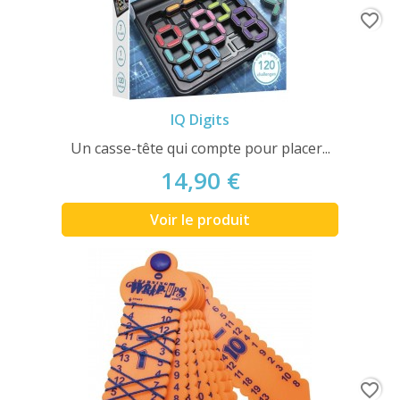
favorite_border
IQ Digits
Un casse-tête qui compte pour placer...
14,90 €
Voir le produit
favorite_border