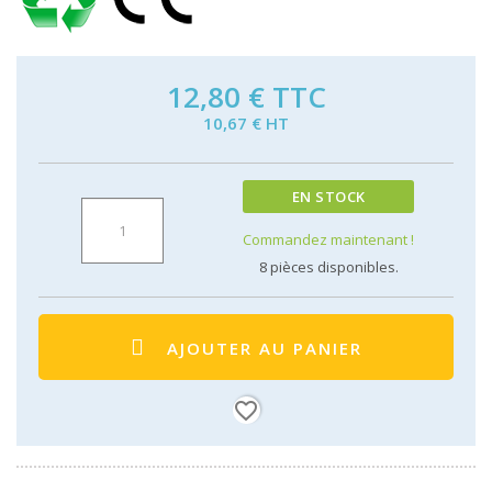
12,80 €
TTC
10,67 € HT
EN STOCK
Commandez maintenant !
8
pièces disponibles.
AJOUTER AU PANIER
favorite_border