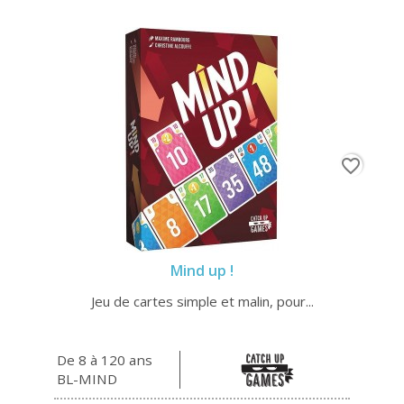
favorite_border
Mind up !
Jeu de cartes simple et malin, pour...
De 8 à 120 ans
BL-MIND