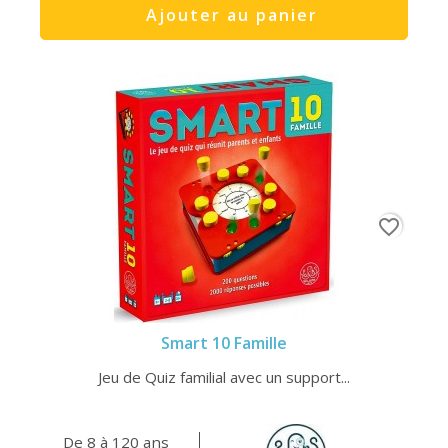
Ajouter au panier
favorite_border
Smart 10 Famille
Jeu de Quiz familial avec un support...
De 8 à 120 ans