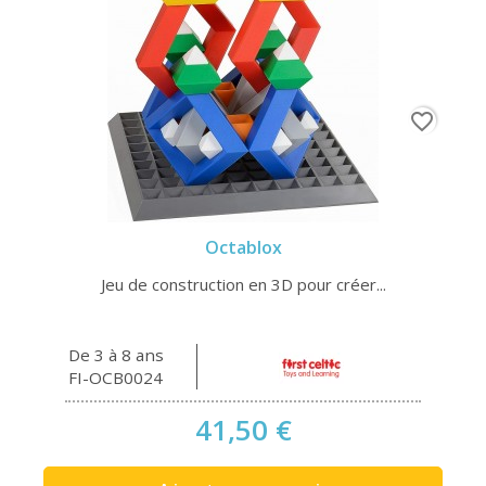
favorite_border
Octablox
Jeu de construction en 3D pour créer...
De 3 à 8 ans
FI-OCB0024
41,50 €