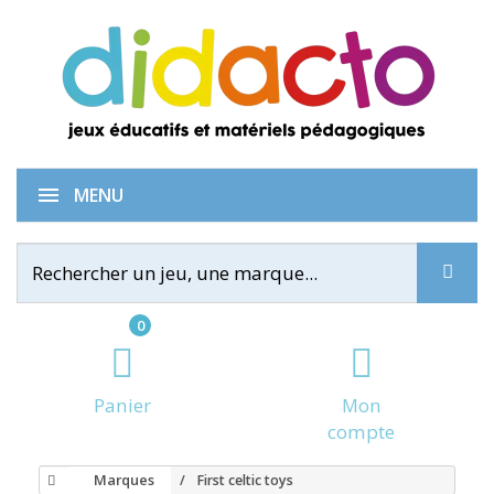
MENU
0
Panier
Mon
compte
Marques
First celtic toys