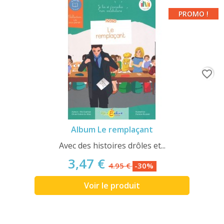
PROMO !
favorite_border
Album Le remplaçant
Avec des histoires drôles et...
3,47 €
4.95 €
-30%
Voir le produit