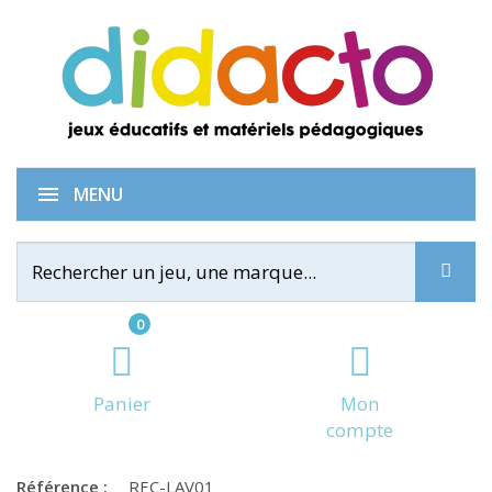
Album Une carte magique
MENU
0
Panier
Mon
compte
Référence :
REC-LAV01