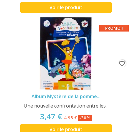
Voir le produit
PROMO !
favorite_border
Album Mystère de la pomme...
Une nouvelle confrontation entre les...
3,47 €
4.95 €
-30%
Voir le produit