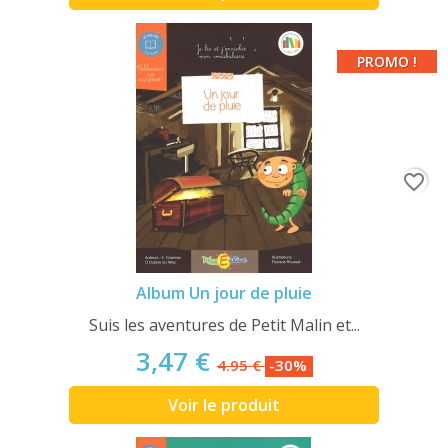
PROMO !
favorite_border
Album Un jour de pluie
Suis les aventures de Petit Malin et...
3,47 €
4.95 €
-30%
Voir le produit