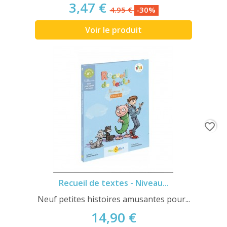
3,47 €
4.95 €
-30%
Voir le produit
favorite_border
Recueil de textes - Niveau...
Neuf petites histoires amusantes pour...
14,90 €