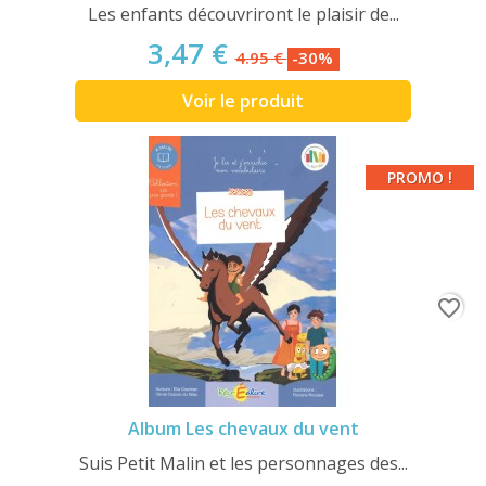
Les enfants découvriront le plaisir de...
3,47 €
4.95 €
-30%
Voir le produit
PROMO !
favorite_border
Album Les chevaux du vent
Suis Petit Malin et les personnages des...