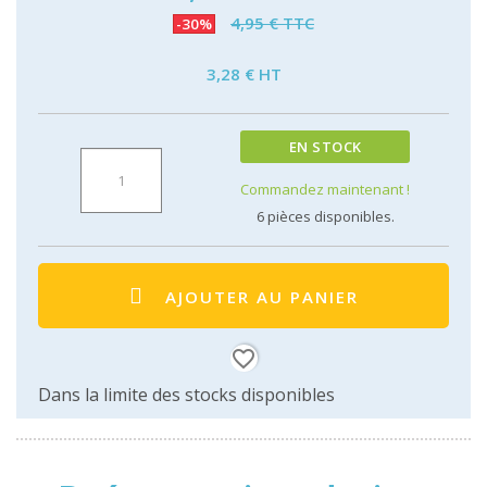
4,95 € TTC
-30%
3,28 € HT
EN STOCK
Commandez maintenant !
6
pièces disponibles.
AJOUTER AU PANIER
favorite_border
Dans la limite des stocks disponibles