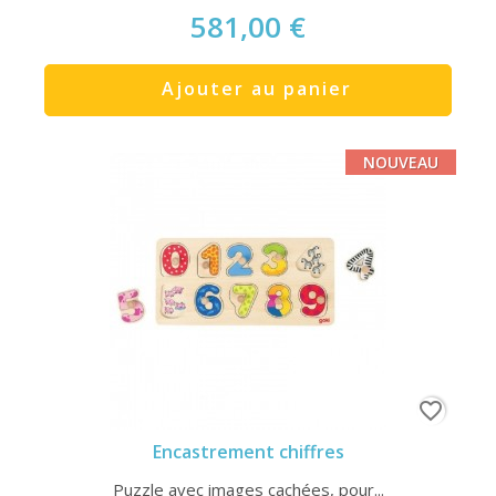
581,00 €
Ajouter au panier
NOUVEAU
favorite_border
Encastrement chiffres
Puzzle avec images cachées, pour...