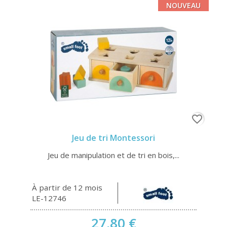
NOUVEAU
favorite_border
Jeu de tri Montessori
Jeu de manipulation et de tri en bois,...
À partir de 12 mois
LE-12746
27,80 €