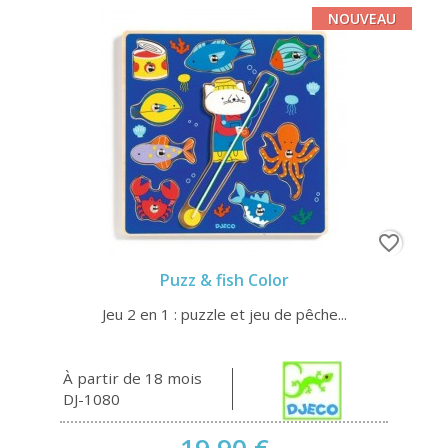
NOUVEAU
favorite_border
Puzz & fish Color
Jeu 2 en 1 : puzzle et jeu de pêche...
À partir de 18 mois
DJ-1080
19,90 €