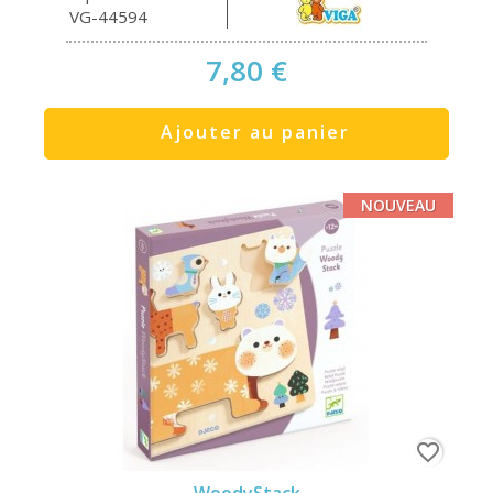
VG-44594
7,80 €
Ajouter au panier
NOUVEAU
favorite_border
WoodyStack