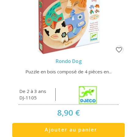
favorite_border
Rondo Dog
Puzzle en bois composé de 4 pièces en...
De 2 à 3 ans
DJ-1105
8,90 €
Ajouter au panier