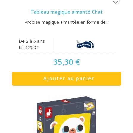
favorite_border
Tableau magique aimanté Chat
Ardoise magique aimantée en forme de...
De 2 à 6 ans
LE-12604
35,30 €
Ajouter au panier