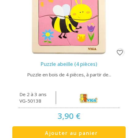
favorite_border
Puzzle abeille (4 pièces)
Puzzle en bois de 4 pièces, à partir de...
De 2 à 3 ans
VG-50138
3,90 €
Ajouter au panier