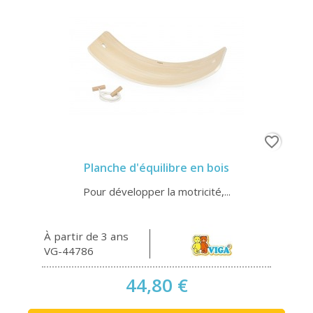
favorite_border
Planche d'équilibre en bois
Pour développer la motricité,...
À partir de 3 ans
VG-44786
44,80 €