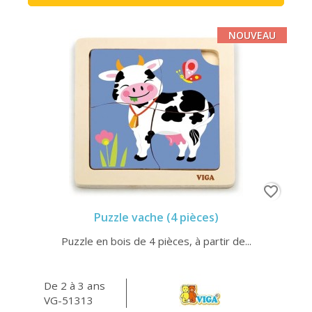
NOUVEAU
favorite_border
Puzzle vache (4 pièces)
Puzzle en bois de 4 pièces, à partir de...
De 2 à 3 ans
VG-51313