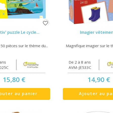
favorite_border
iv' puzzle Le cycle...
Imagier vêteme
50 pièces sur le thème du...
Magnifique imagier sur le t
 ans
De 2 à 8 ans
025C
AVM-JE533C
15,80 €
14,90 €
outer au panier
Ajouter au pa