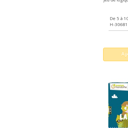
De 5 à 1
H-30681
Aj