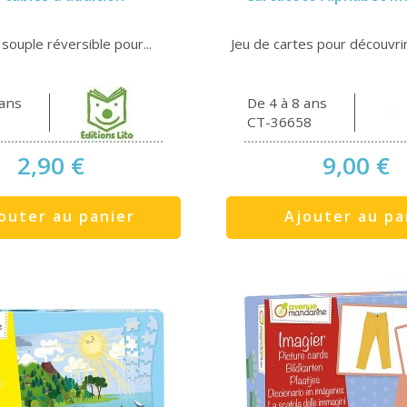
souple réversible pour...
Jeu de cartes pour découvrir 
 ans
De 4 à 8 ans
CT-36658
2,90 €
9,00 €
outer au panier
Ajouter au pa