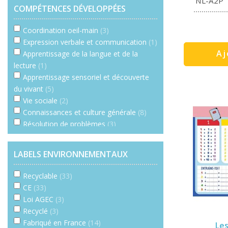
NL-A2P
COMPÉTENCES DÉVELOPPÉES
Coordination oeil-main
(3)
Expression verbale et communication
(1)
Aj
Apprentissage de la langue et de la
lecture
(1)
Apprentissage sensoriel et découverte
du vivant
(5)
Vie sociale
(2)
Connaissances et culture générale
(8)
Résolution de problèmes
(3)
Emotions
(1)
Coopération
(2)
LABELS ENVIRONNEMENTAUX
Imagination et créativité
(3)
Trier, associer, comparer
(11)
Recyclable
(33)
Repérage spatial
(4)
CE
(33)
Calcul, algèbre, numération
(4)
Loi AGEC
(3)
Recyclé
(3)
Fabriqué en France
(14)
Les