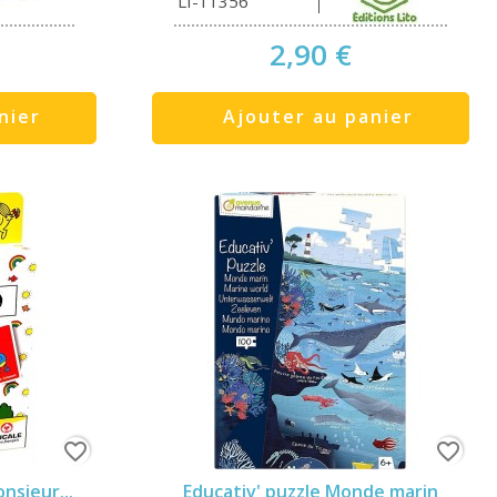
LI-11356
2,90 €
nier
Ajouter au panier
favorite_border
favorite_border
nsieur...
Educativ' puzzle Monde marin