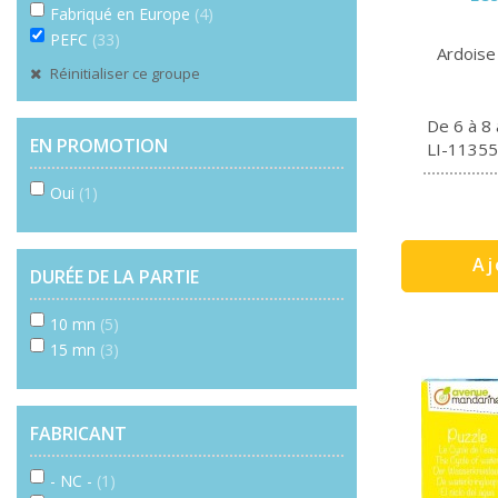
Fabriqué en Europe
(4)
PEFC
(33)
Ardoise 
Réinitialiser ce groupe
De 6 à 8
EN PROMOTION
LI-11355
Oui
(1)
Aj
DURÉE DE LA PARTIE
10 mn
(5)
15 mn
(3)
FABRICANT
- NC -
(1)