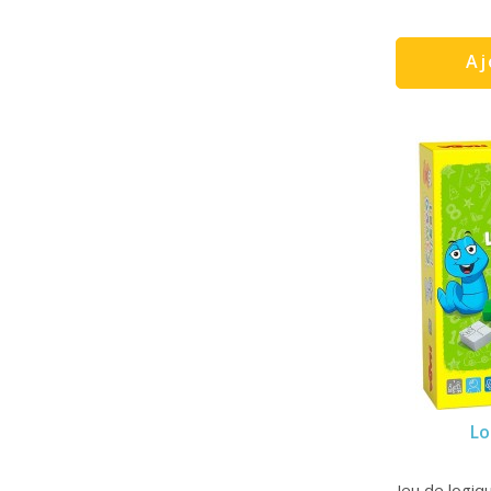
Aj
Lo
Jeu de logiq