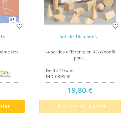
favorite_border
favorite_border
nts
Set de 14 solides...
hème des...
14 solides différents en RE-Wood®
pour...
De 4 à 10 ans
DID-039540
19,80 €
nier
Ajouter au panier