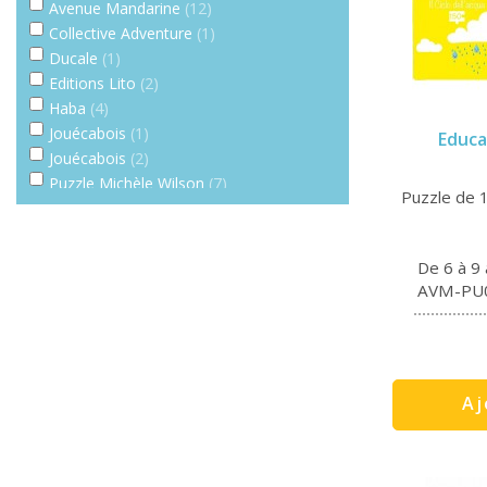
Avenue Mandarine
(12)
Collective Adventure
(1)
Ducale
(1)
Editions Lito
(2)
Haba
(4)
Jouécabois
(1)
Educat
Jouécabois
(2)
Puzzle Michèle Wilson
(7)
Puzzle de 1
De 6 à 9
AVM-PU
Aj