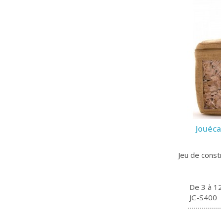
Jouéca
Jeu de const
De 3 à 1
JC-S400