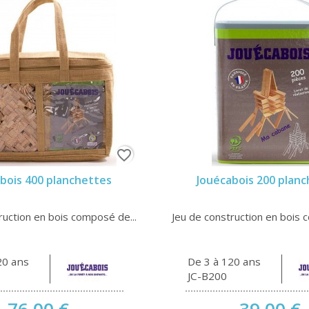
favorite_border
bois 400 planchettes
Jouécabois 200 plan
ruction en bois composé de...
Jeu de construction en bois 
20 ans
De 3 à 120 ans
JC-B200