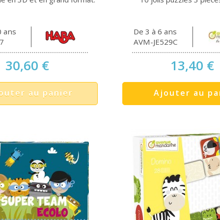
0 ans
De 3 à 6 ans
7
AVM-JE529C
30,60 €
13,40 €
outer au panier
Ajouter au pa