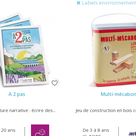
Labels environnement
favorite_border
A 2 pas
Multi-mécaboi
ure narrative : écrire des...
Jeu de construction en bois 
120 ans
De 3 à 8 ans