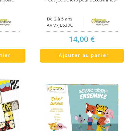
De 2 à 5 ans
AVM-JE530C
14,00 €
nier
Ajouter au panier