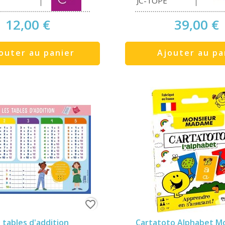
JC-TOPE
12,00 €
39,00 €
outer au panier
Ajouter au pa
favorite_border
 tables d'addition
Cartatoto Alphabet Mo