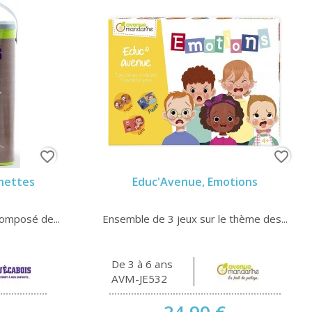
favorite_border
favorite_border
chettes
Educ'Avenue, Emotions
composé de...
Ensemble de 3 jeux sur le thème des...
De 3 à 6 ans
AVM-JE532