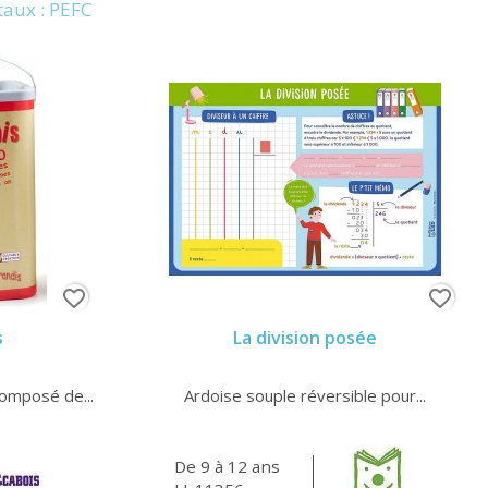
aux : PEFC
favorite_border
favorite_border
s
La division posée
composé de...
Ardoise souple réversible pour...
De 9 à 12 ans