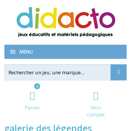
Puzzle Victor Hugo: la
MENU
0
Panier
Mon
compte
galerie des légendes