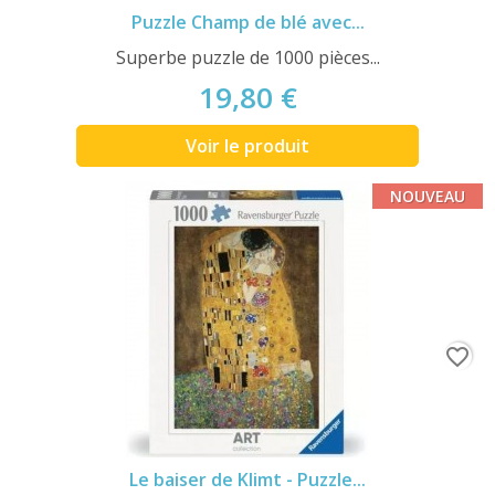
Puzzle Champ de blé avec...
Superbe puzzle de 1000 pièces...
19,80 €
Voir le produit
NOUVEAU
favorite_border
Le baiser de Klimt - Puzzle...