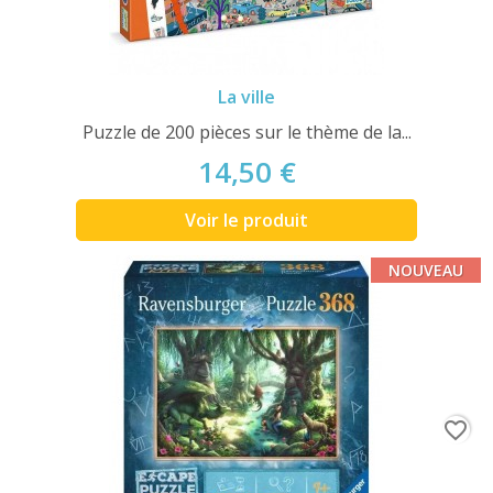
La ville
Puzzle de 200 pièces sur le thème de la...
14,50 €
Voir le produit
NOUVEAU
favorite_border