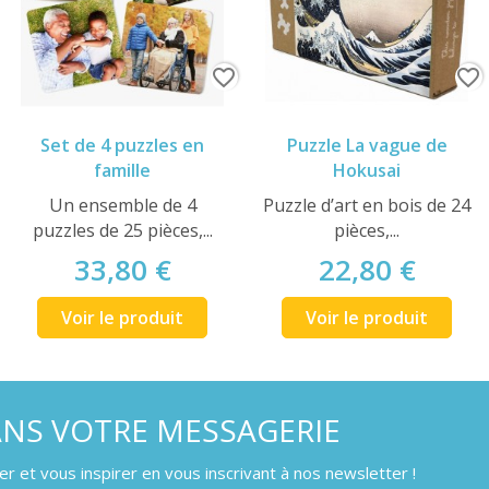
favorite_border
favorite_border
Set de 4 puzzles en
Puzzle La vague de
famille
Hokusai
Un ensemble de 4
Puzzle d’art en bois de 24
puzzles de 25 pièces,...
pièces,...
33,80 €
22,80 €
Voir le produit
Voir le produit
ANS VOTRE MESSAGERIE
 et vous inspirer en vous inscrivant à nos newsletter !