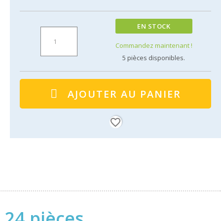
EN STOCK
Commandez maintenant !
5
pièces disponibles.
AJOUTER AU PANIER
favorite_border
 24 pièces