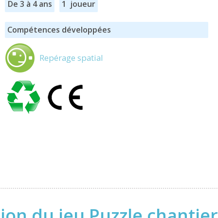
De 3 à 4 ans
1 joueur
Compétences développées
Repérage spatial
ion du jeu Puzzle chantier