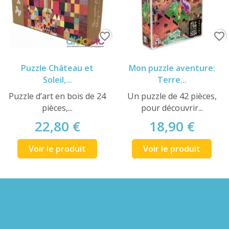
favorite_border
favorite_border
Puzzle Château et
Mon puzzle aventure:
Soleil,...
Terre...
Puzzle d’art en bois de 24
Un puzzle de 42 pièces,
pièces,...
pour découvrir...
22,80 €
18,90 €
Voir le produit
Voir le produit