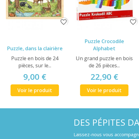
favorite_border
favorite_border
Puzzle Crocodile
Puzzle, dans la clairière
Alphabet
Puzzle en bois de 24
Un grand puzzle en bois
pièces, sur le...
de 26 pièces...
9,00 €
22,90 €
Voir le produit
Voir le produit
DES PÉPITES D
Laissez-nous vous accompagner