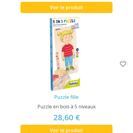
Voir le produit
favorite_border
Puzzle fille
Puzzle en bois à 5 niveaux
28,60 €
Voir le produit