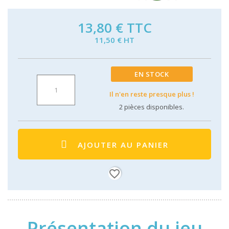
13,80 €
TTC
11,50 € HT
EN STOCK
Il n'en reste presque plus !
2
pièces disponibles.
AJOUTER AU PANIER
favorite_border
Présentation du jeu