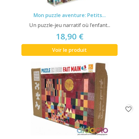
Mon puzzle aventure: Petits...
Un puzzle-jeu narratif où l’enfant...
18,90 €
Voir le produit
favorite_border