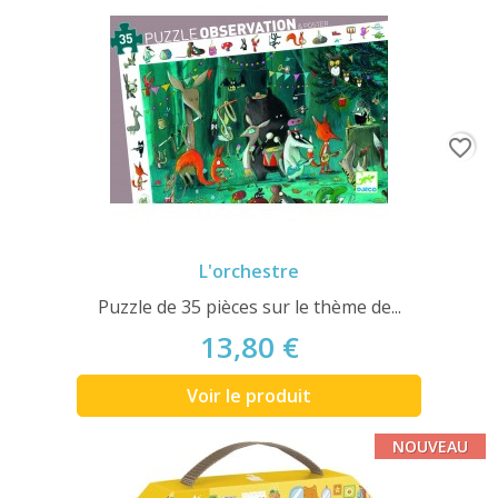
favorite_border
L'orchestre
Puzzle de 35 pièces sur le thème de...
13,80 €
Voir le produit
NOUVEAU