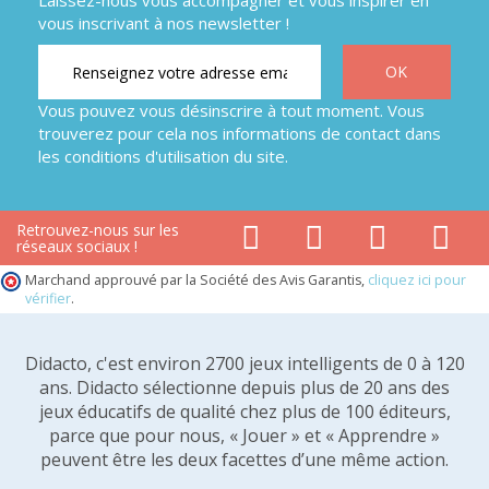
Laissez-nous vous accompagner et vous inspirer en
vous inscrivant à nos newsletter !
Vous pouvez vous désinscrire à tout moment. Vous
trouverez pour cela nos informations de contact dans
les conditions d'utilisation du site.
Retrouvez-nous sur les
réseaux sociaux !
Marchand approuvé par la Société des Avis Garantis,
cliquez ici pour
vérifier
.
Didacto, c'est environ 2700 jeux intelligents de 0 à 120
ans. Didacto sélectionne depuis plus de 20 ans des
jeux éducatifs de qualité chez plus de 100 éditeurs,
parce que pour nous, « Jouer » et « Apprendre »
peuvent être les deux facettes d’une même action.