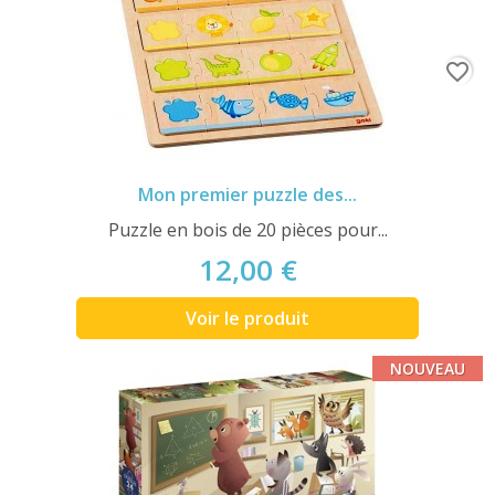
favorite_border
Mon premier puzzle des...
Puzzle en bois de 20 pièces pour...
12,00 €
Voir le produit
NOUVEAU