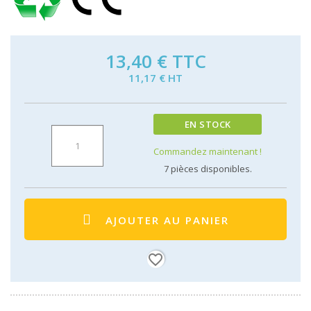
13,40 €
TTC
11,17 € HT
EN STOCK
Commandez maintenant !
7
pièces disponibles.
AJOUTER AU PANIER
favorite_border