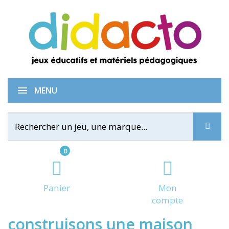
Puzzle 3 niveaux : nous
MENU
0
Panier
Mon
compte
construisons une maison