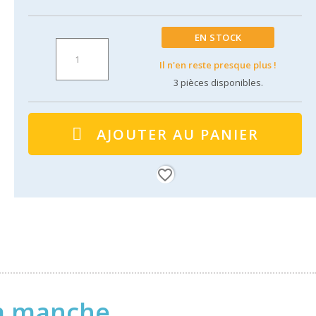
EN STOCK
Il n'en reste presque plus !
3
pièces disponibles.
AJOUTER AU PANIER
favorite_border
 à manche