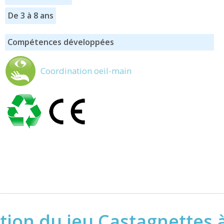
De 3 à 8 ans
Compétences développées
Coordination oeil-main
tion du jeu Castagnettes