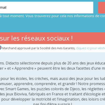
à tout moment. Vous trouverez pour cela nos informations de con
ur les réseaux sociaux !
Marchand approuvé par la Société des Avis Garantis,
cliquez ici pour vérifi
 ans. Didacto sélectionne depuis plus de 20 ans des jeux éduca
er » et « Apprendre » peuvent être les deux facettes d’une 
our les écoles, les crèches, mais aussi des jeux pour les lud
amuser, apprendre, comprendre, et grandir ! Notre promesse 
vec Smart Games, les puzzles colorés de Djeco, les réglette
 des jeux Bioviva, fabriqués en France et traitant d’écologi
pour développer la motricité et l’imagination, des loisirs créa
pas fini d’être surpris !