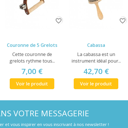
favorite_border
favorite_border
Couronne de 5 Grelots
Cabassa
Cette couronne de
La cabassa est un
grelots rythme tous...
instrument idéal pour...
7,00 €
42,70 €
Voir le produit
Voir le produit
ANS VOTRE MESSAGERIE
 et vous inspirer en vous inscrivant à nos newsletter !