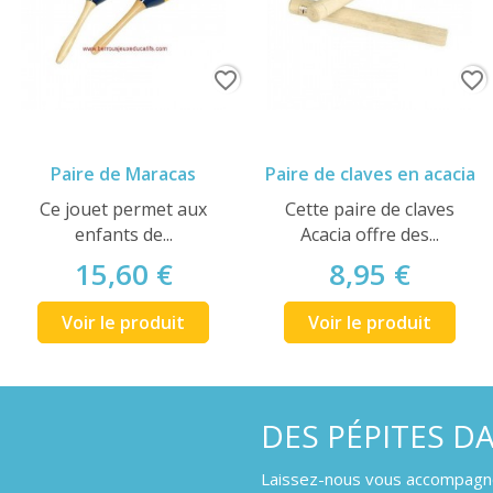
favorite_border
favorite_border
Paire de Maracas
Paire de claves en acacia
Ce jouet permet aux
Cette paire de claves
enfants de...
Acacia offre des...
15,60 €
8,95 €
Voir le produit
Voir le produit
DES PÉPITES D
Laissez-nous vous accompagner