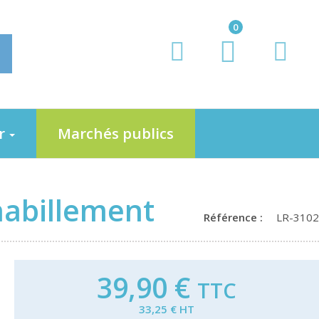
0
er
Marchés publics
 habillement
Référence :
LR-3102
39,90 €
TTC
33,25 € HT