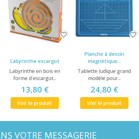
favorite_border
favorite_border
Planche à dessin
Labyrinthe escargot
magnétique...
Labyrinthe en bois en
Tablette ludique grand
forme d'escargot...
modèle pour...
13,80 €
24,80 €
Voir le produit
Voir le produit
ANS VOTRE MESSAGERIE