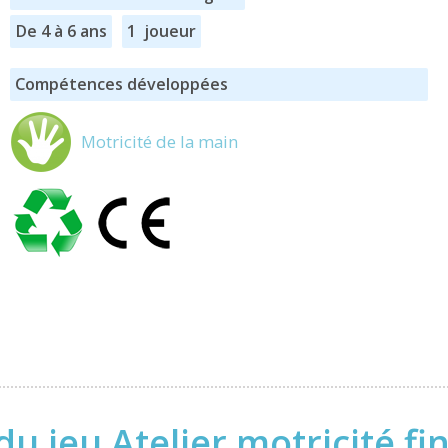
De 4 à 6 ans
1 joueur
Compétences développées
Motricité de la main
du jeu Atelier motricité fi