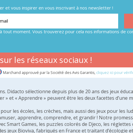
 et vous inspirer en vous inscrivant à nos newsletter !
à tout moment. Vous trouverez pour cela nos informations de con
ur les réseaux sociaux !
Marchand approuvé par la Société des Avis Garantis,
cliquez ici pour vérifi
 ans. Didacto sélectionne depuis plus de 20 ans des jeux éduca
er » et « Apprendre » peuvent être les deux facettes d’une 
our les écoles, les crèches, mais aussi des jeux pour les lud
amuser, apprendre, comprendre, et grandir ! Notre promesse 
vec Smart Games, les puzzles colorés de Djeco, les réglette
 des jeux Bioviva, fabriqués en France et traitant d’écologi