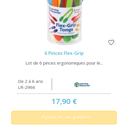
favorite_border
6 Pinces Flex-Grip
Lot de 6 pinces ergonomiques pour le...
De 2 à 6 ans
LR-2966
17,90 €
Ajouter au panier