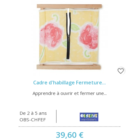
favorite_border
Cadre d'habillage Fermeture...
Apprendre à ouvrir et fermer une...
De 2 à 5 ans
OBS-CHFEF
39,60 €