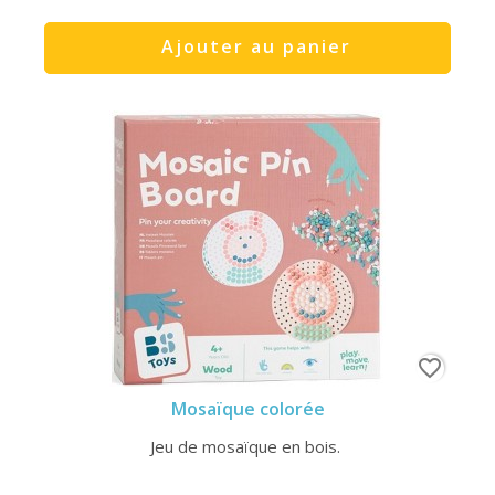
Ajouter au panier
favorite_border
Mosaïque colorée
Jeu de mosaïque en bois.