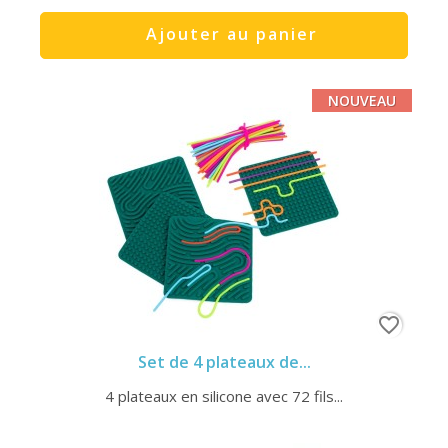
Ajouter au panier
NOUVEAU
favorite_border
Set de 4 plateaux de...
4 plateaux en silicone avec 72 fils...