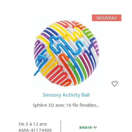
NOUVEAU
favorite_border
Sensory Activity Ball
Sphère 3D avec 16 fils flexibles...
De 3 à 12 ans
AMA-41174406