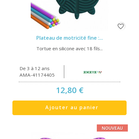
favorite_border
Plateau de motricité fine :...
Tortue en silicone avec 18 fils...
De 3 à 12 ans
AMA-41174405
12,80 €
Ajouter au panier
NOUVEAU