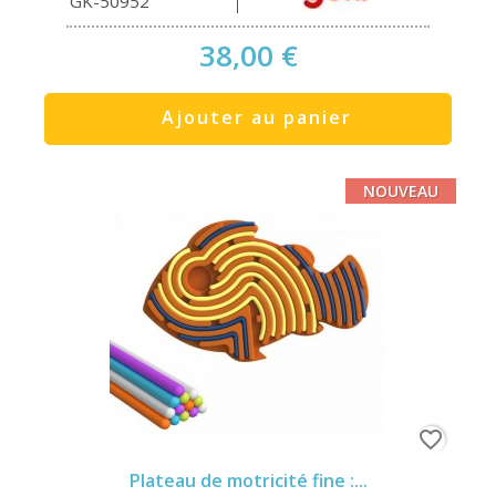
GK-50952
38,00 €
Ajouter au panier
NOUVEAU
favorite_border
Plateau de motricité fine :...