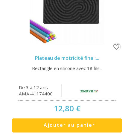
favorite_border
Plateau de motricité fine :...
Rectangle en silicone avec 18 fils...
De 3 à 12 ans
AMA-41174400
12,80 €
Ajouter au panier