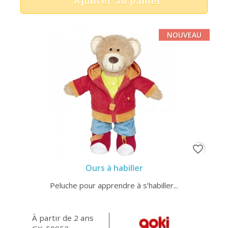
Ajouter au panier
NOUVEAU
favorite_border
Ours à habiller
Peluche pour apprendre à s’habiller...
À partir de 2 ans