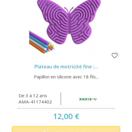
favorite_border
Plateau de motricité fine :...
Papillon en silicone avec 18 fils...
De 3 à 12 ans
AMA-41174402
12,00 €