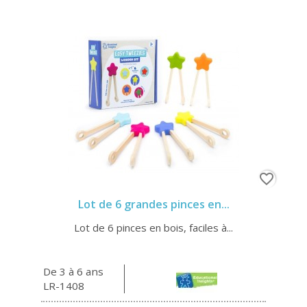
favorite_border
Lot de 6 grandes pinces en...
Lot de 6 pinces en bois, faciles à...
De 3 à 6 ans
LR-1408