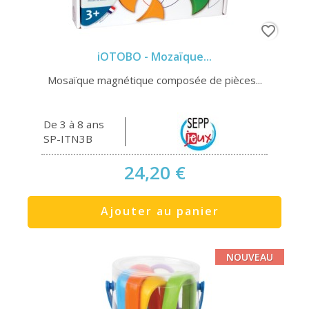
favorite_border
iOTOBO - Mozaïque...
Mosaïque magnétique composée de pièces...
De 3 à 8 ans
SP-ITN3B
24,20 €
Ajouter au panier
NOUVEAU