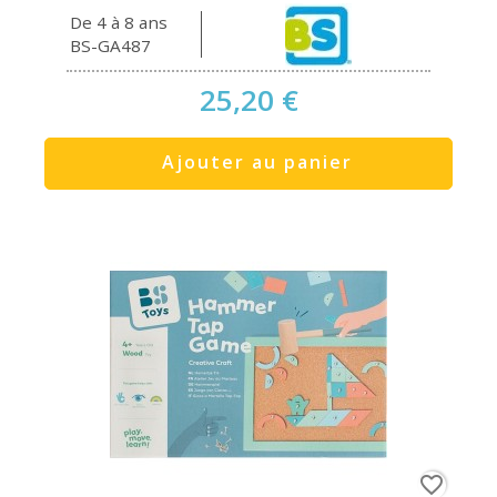
De 4 à 8 ans
BS-GA487
25,20 €
Ajouter au panier
favorite_border