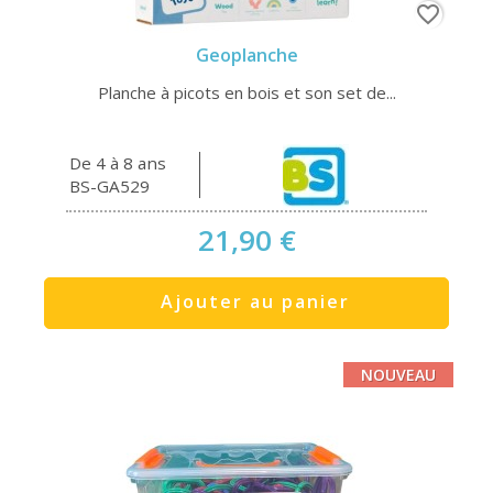
favorite_border
Geoplanche
Planche à picots en bois et son set de...
De 4 à 8 ans
BS-GA529
21,90 €
Ajouter au panier
NOUVEAU