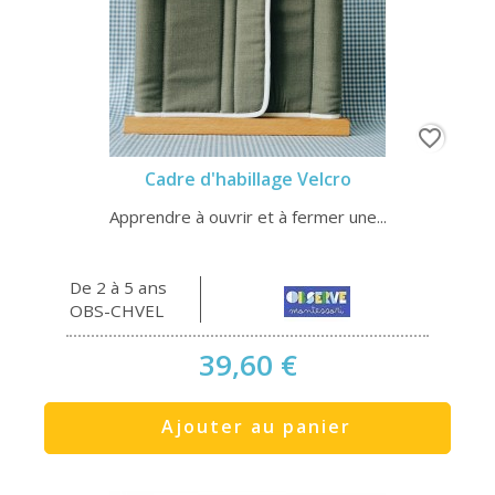
favorite_border
Cadre d'habillage Velcro
Apprendre à ouvrir et à fermer une...
De 2 à 5 ans
OBS-CHVEL
39,60 €
Ajouter au panier