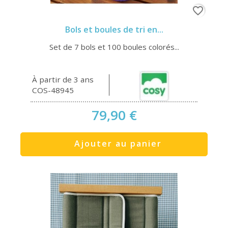
favorite_border
Bols et boules de tri en...
Set de 7 bols et 100 boules colorés...
À partir de 3 ans
COS-48945
79,90 €
Ajouter au panier