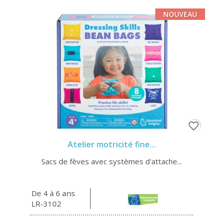
NOUVEAU
favorite_border
Atelier motricité fine...
Sacs de fèves avec systèmes d'attache...
De 4 à 6 ans
LR-3102