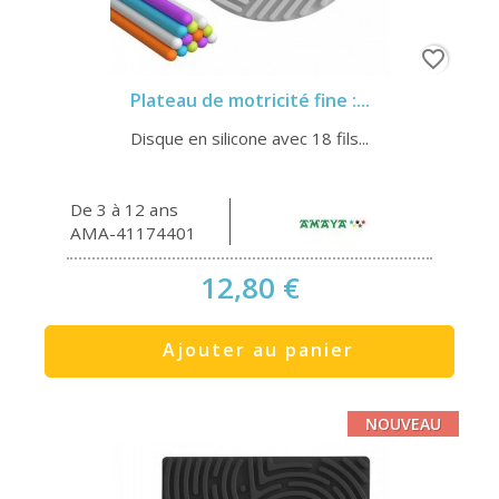
favorite_border
Plateau de motricité fine :...
Disque en silicone avec 18 fils...
De 3 à 12 ans
AMA-41174401
12,80 €
Ajouter au panier
NOUVEAU