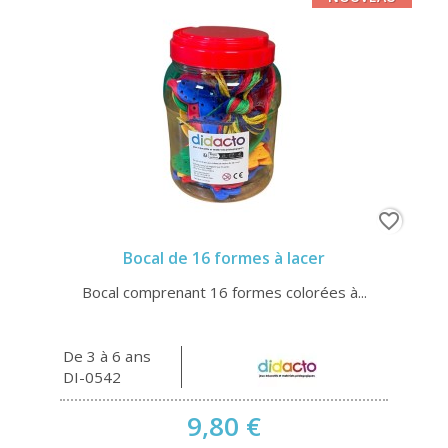
favorite_border
Bocal de 16 formes à lacer
Bocal comprenant 16 formes colorées à...
De 3 à 6 ans
DI-0542
9,80 €