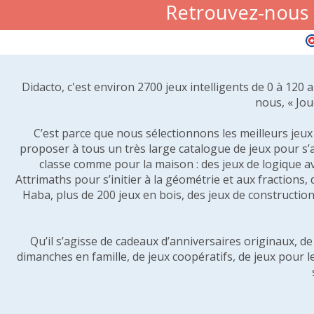
Retrouvez-nous s
Didacto, c'est environ 2700 jeux intelligents de 0 à 120
nous, « Jou
C’est parce que nous sélectionnons les meilleurs jeux p
proposer à tous un très large catalogue de jeux pour s’
classe comme pour la maison : des jeux de logique a
Attrimaths pour s’initier à la géométrie et aux fractions,
Haba, plus de 200 jeux en bois, des jeux de construction 
Qu’il s’agisse de cadeaux d’anniversaires originaux, d
dimanches en famille, de jeux coopératifs, de jeux pour l