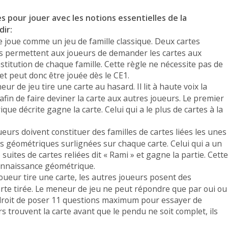
s pour jouer avec les notions essentielles de la
dir:
se joue comme un jeu de famille classique. Deux cartes
les permettent aux joueurs de demander les cartes aux
stitution de chaque famille. Cette règle ne nécessite pas de
t peut donc être jouée dès le CE1.
eur de jeu tire une carte au hasard. Il lit à haute voix la
 afin de faire deviner la carte aux autres joueurs. Le premier
ue décrite gagne la carte. Celui qui a le plus de cartes à la
oueurs doivent constituer des familles de cartes liées les unes
s géométriques surlignées sur chaque carte. Celui qui a un
ites de cartes reliées dit « Rami » et gagne la partie. Cette
connaissance géométrique.
joueur tire une carte, les autres joueurs posent des
arte tirée. Le meneur de jeu ne peut répondre que par oui ou
 droit de poser 11 questions maximum pour essayer de
urs trouvent la carte avant que le pendu ne soit complet, ils