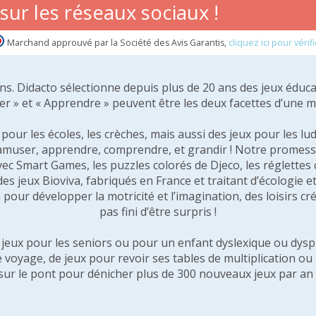
ur les réseaux sociaux !
Marchand approuvé par la Société des Avis Garantis,
cliquez ici pour vérifi
 ans. Didacto sélectionne depuis plus de 20 ans des jeux éduca
er » et « Apprendre » peuvent être les deux facettes d’une 
our les écoles, les crèches, mais aussi des jeux pour les lud
amuser, apprendre, comprendre, et grandir ! Notre promesse 
vec Smart Games, les puzzles colorés de Djeco, les réglette
 des jeux Bioviva, fabriqués en France et traitant d’écologi
pour développer la motricité et l’imagination, des loisirs créa
pas fini d’être surpris !
e jeux pour les seniors ou pour un enfant dyslexique ou dysp
e voyage, de jeux pour revoir ses tables de multiplication o
sur le pont pour dénicher plus de 300 nouveaux jeux par an 