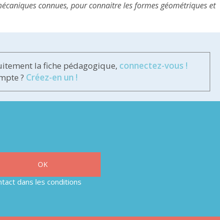
mécaniques connues, pour connaitre les formes géométriques et
uitement la fiche pédagogique,
connectez-vous !
ompte ?
Créez-en un !
tact dans les conditions