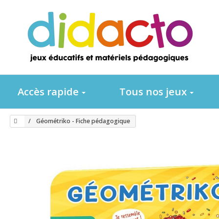
Accès rapide
Tous nos jeux
Géométriko - Fiche pédagogique