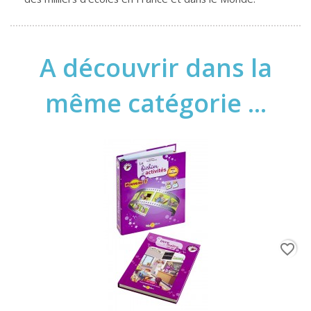
A découvrir dans la
même catégorie ...
favorite_border