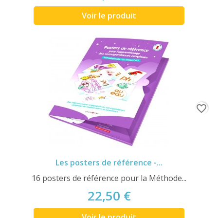
Voir le produit
favorite_border
Les posters de référence -...
16 posters de référence pour la Méthode...
22,50 €
Voir le produit