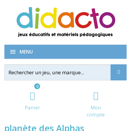
Les cinq personnages de la
MENU
0
Panier
Mon
compte
planète des Alphas