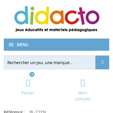
Tam tam English
MENU
0
Panier
Mon
compte
Référence :
BL-TTEN