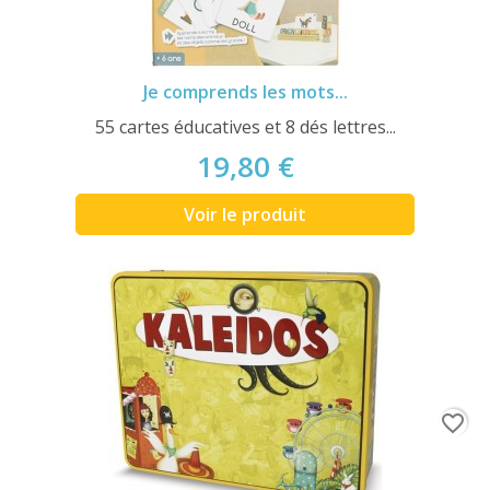
Je comprends les mots...
55 cartes éducatives et 8 dés lettres...
19,80 €
Voir le produit
favorite_border