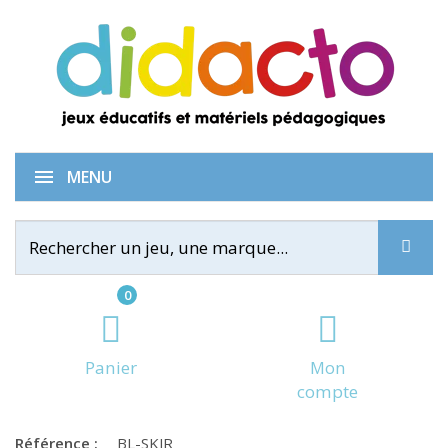
Skyjo Junior
MENU
0
Panier
Mon
compte
Référence :
BL-SKJR