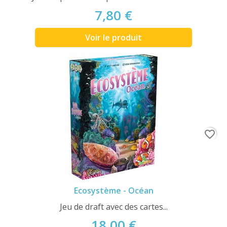
7,80 €
Voir le produit
favorite_border
Ecosystème - Océan
Jeu de draft avec des cartes...
18,00 €