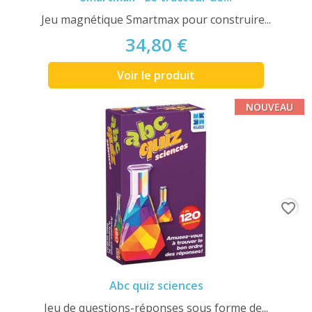
Jeu magnétique Smartmax pour construire...
34,80 €
Voir le produit
NOUVEAU
favorite_border
Abc quiz sciences
Jeu de questions-réponses sous forme de...