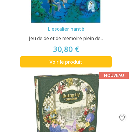
L'escalier hanté
Jeu de dé et de mémoire plein de...
30,80 €
Voir le produit
NOUVEAU
favorite_border