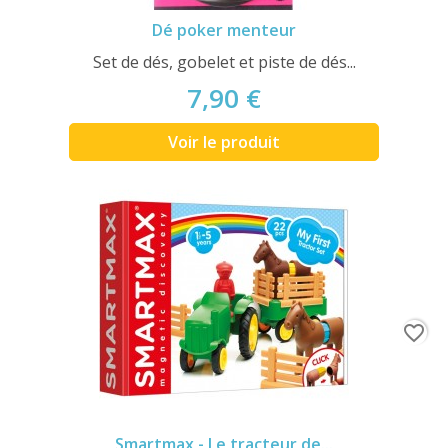
Dé poker menteur
Set de dés, gobelet et piste de dés...
7,90 €
Voir le produit
favorite_border
Smartmax - Le tracteur de...