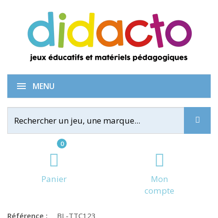
Tam Tam Coffret 1 2 3
MENU
0
Panier
Mon
compte
Référence :
BL-TTC123