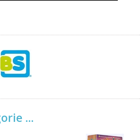
rie ...