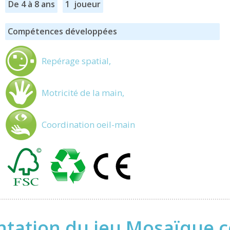
De 4 à 8 ans
1 joueur
Compétences développées
Repérage spatial,
Motricité de la main,
Coordination oeil-main
ntation du jeu Mosaïque c