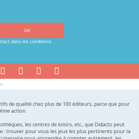
tact dans les conditions
er
.
tifs de qualité chez plus de 100 éditeurs, parce que pour
même action.
othèques, les centres de loisirs, etc., que Didacto peut
: trouver pour vous les jeux les plus pertinents pour la
s cuisenaire pour apprendre à compter autrement, les