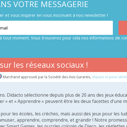
ANS VOTRE MESSAGERIE
 et vous inspirer en vous inscrivant à nos newsletter !
à tout moment. Vous trouverez pour cela nos informations de con
ur les réseaux sociaux !
Marchand approuvé par la Société des Avis Garantis,
cliquez ici pour vérifi
 ans. Didacto sélectionne depuis plus de 20 ans des jeux éduca
er » et « Apprendre » peuvent être les deux facettes d’une 
our les écoles, les crèches, mais aussi des jeux pour les lud
amuser, apprendre, comprendre, et grandir ! Notre promesse 
vec Smart Games, les puzzles colorés de Djeco, les réglette