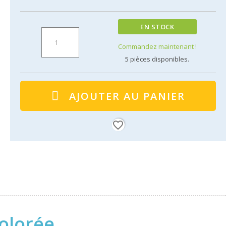
EN STOCK
Commandez maintenant !
5
pièces disponibles.
AJOUTER AU PANIER
favorite_border
olorée