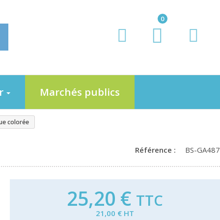
0
er
Marchés publics
ue colorée
Référence :
BS-GA487
25,20 €
TTC
21,00 € HT