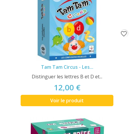
favorite_border
Tam Tam Circus - Les...
Distinguer les lettres B et D et...
12,00 €
Voir le produit