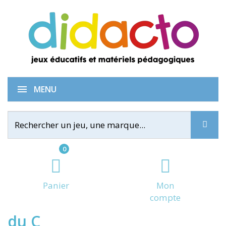
Tam Tam Carnaval - La fête
MENU
0
Panier
Mon
compte
du C