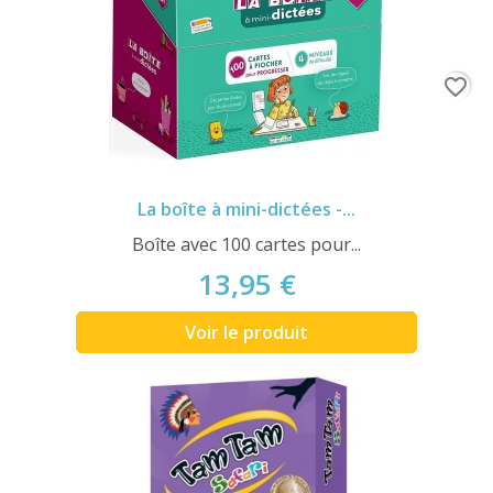
favorite_border
La boîte à mini-dictées -...
Boîte avec 100 cartes pour...
13,95 €
Voir le produit