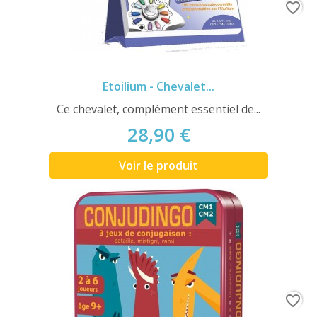
favorite_border
Etoilium - Chevalet...
Ce chevalet, complément essentiel de...
28,90 €
Voir le produit
favorite_border