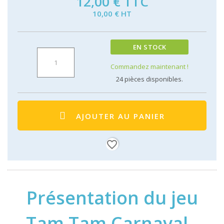
12,00 €
TTC
10,00 € HT
EN STOCK
Commandez maintenant !
24
pièces disponibles.
AJOUTER AU PANIER
favorite_border
Présentation du jeu
Tam Tam Carnaval -