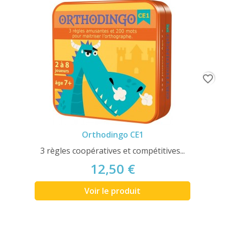
favorite_border
Orthodingo CE1
3 règles coopératives et compétitives...
12,50 €
Voir le produit