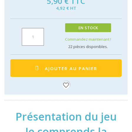
5,90 €
TTC
4,92 € HT
EN STOCK
Commandez maintenant !
22
pièces disponibles.
AJOUTER AU PANIER
favorite_border
Présentation du jeu
Je comprends la