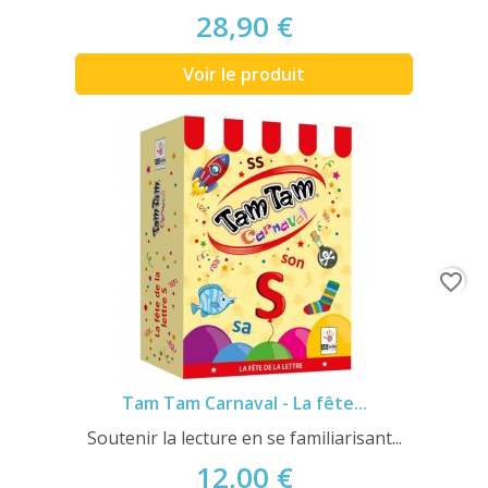
28,90 €
Voir le produit
favorite_border
Tam Tam Carnaval - La fête...
Soutenir la lecture en se familiarisant...
12,00 €