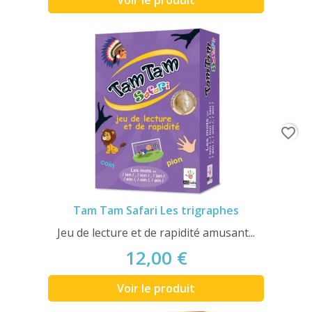
Voir le produit
favorite_border
Tam Tam Safari Les trigraphes
Jeu de lecture et de rapidité amusant...
12,00 €
Voir le produit