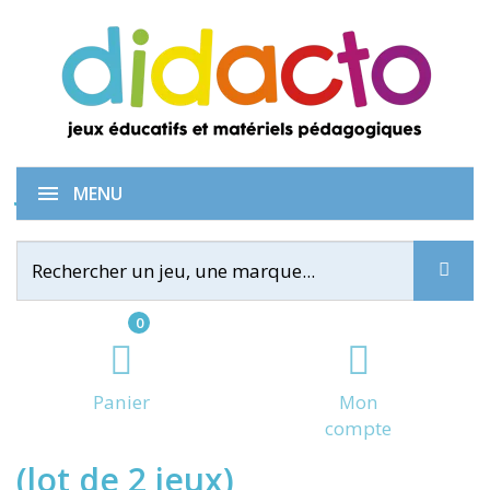
Je comprends la grammaire
MENU
0
Panier
Mon
compte
(lot de 2 jeux)