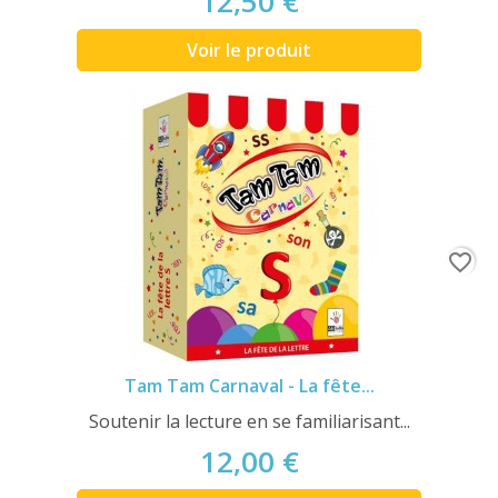
12,50 €
Voir le produit
favorite_border
Tam Tam Carnaval - La fête...
Soutenir la lecture en se familiarisant...
12,00 €