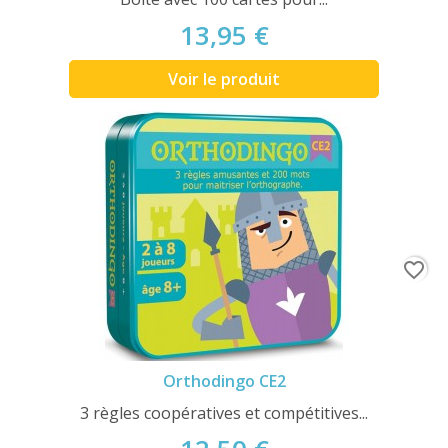
13,95 €
Voir le produit
favorite_border
Orthodingo CE2
3 règles coopératives et compétitives...