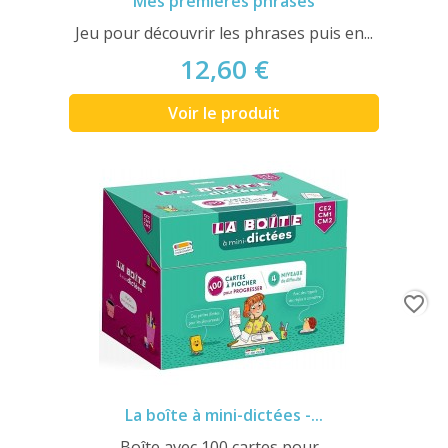
Mes premières phrases
Jeu pour découvrir les phrases puis en...
12,60 €
Voir le produit
favorite_border
La boîte à mini-dictées -...
Boîte avec 100 cartes pour...