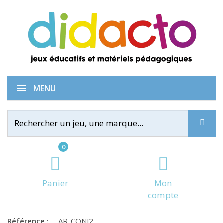
Conjudingo CE2
MENU
0
Panier
Mon
compte
Référence :
AR-CONJ2