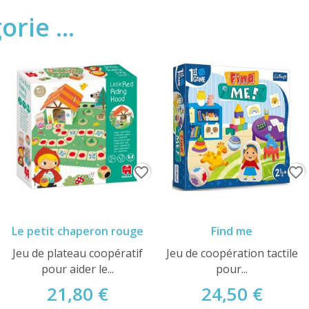
rie ...
favorite_border
favorite_border
Le petit chaperon rouge
Find me
Jeu de plateau coopératif
Jeu de coopération tactile
pour aider le...
pour...
21,80 €
24,50 €