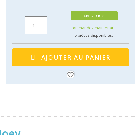
EN STOCK
Commandez maintenant !
5
pièces disponibles.
AJOUTER AU PANIER
favorite_border
Joey