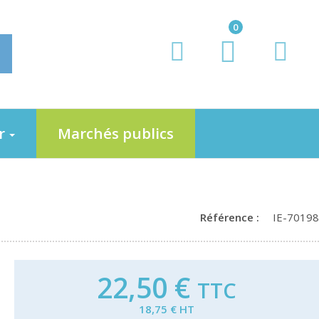
0
er
Marchés publics
Référence :
IE-70198
22,50 €
TTC
18,75 € HT