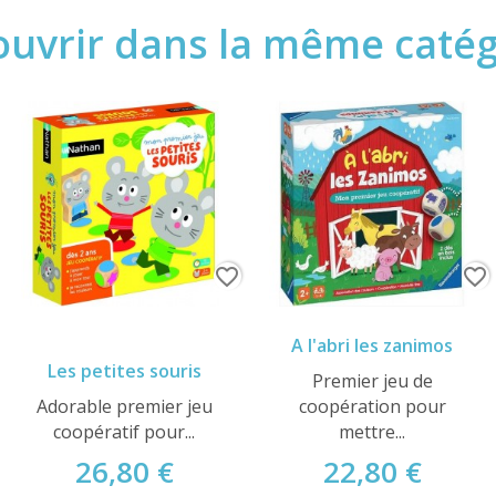
uvrir dans la même catégo
favorite_border
favorite_border
A l'abri les zanimos
Les petites souris
Premier jeu de
Adorable premier jeu
coopération pour
coopératif pour...
mettre...
26,80 €
22,80 €