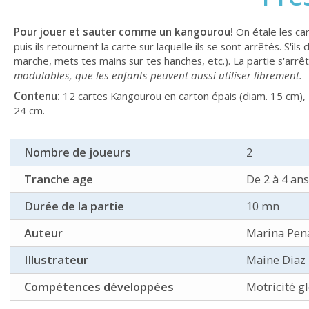
Pour jouer et sauter comme un kangourou!
On étale les car
puis ils retournent la carte sur laquelle ils se sont arrêtés. S'il
marche, mets tes mains sur tes hanches, etc.). La partie s'ar
modulables, que les enfants peuvent aussi utiliser librement.
Contenu:
12 cartes Kangourou en carton épais (diam. 15 cm), 1
24 cm.
Nombre de joueurs
2
Tranche age
De 2 à 4 ans
Durée de la partie
10 mn
Auteur
Marina Pen
Illustrateur
Maine Diaz
Compétences développées
Motricité g