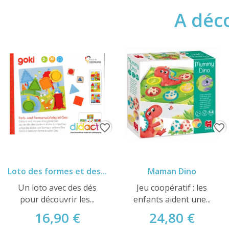
A déco
favorite_border
favorite_border
Loto des formes et des...
Maman Dino
Un loto avec des dés
Jeu coopératif : les
pour découvrir les...
enfants aident une...
16,90 €
24,80 €