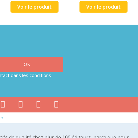
Voir le produit
Voir le produit
tact dans les conditions
er
.
tifs de qualité chez plus de 100 éditeurs, parce que pour