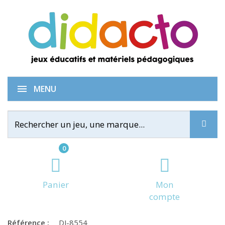
Little balancing
MENU
0
Panier
Mon
compte
Référence :
DJ-8554