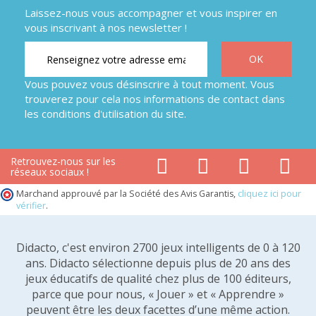
Laissez-nous vous accompagner et vous inspirer en
vous inscrivant à nos newsletter !
Vous pouvez vous désinscrire à tout moment. Vous
trouverez pour cela nos informations de contact dans
les conditions d'utilisation du site.
Retrouvez-nous sur les
réseaux sociaux !
Marchand approuvé par la Société des Avis Garantis,
cliquez ici pour
vérifier
.
Didacto, c'est environ 2700 jeux intelligents de 0 à 120
ans. Didacto sélectionne depuis plus de 20 ans des
jeux éducatifs de qualité chez plus de 100 éditeurs,
parce que pour nous, « Jouer » et « Apprendre »
peuvent être les deux facettes d’une même action.