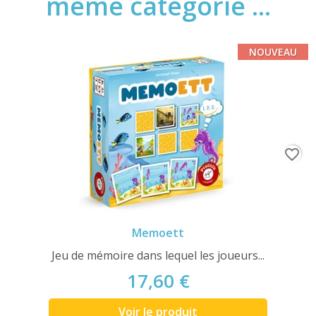
même catégorie ...
NOUVEAU
favorite_border
Memoett
Jeu de mémoire dans lequel les joueurs...
17,60 €
Voir le produit