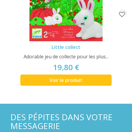
favorite_border
Little collect
Adorable jeu de collecte pour les plus...
19,80 €
Voir le produit
DES PÉPITES DANS VOTRE
MESSAGERIE