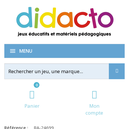
Labyrinth GO!
MENU
0
Panier
Mon
compte
Référence :
RA-24699