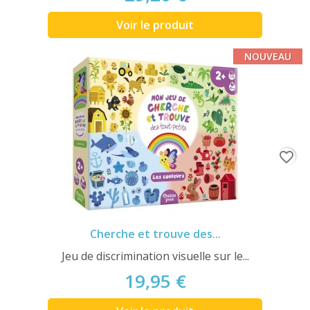
Voir le produit
NOUVEAU
favorite_border
Cherche et trouve des...
Jeu de discrimination visuelle sur le...
19,95 €