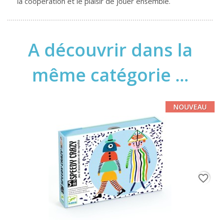
la coopération et le plaisir de jouer ensemble.
A découvrir dans la
même catégorie ...
NOUVEAU
favorite_border