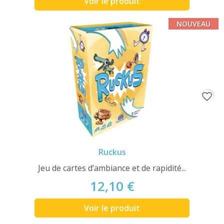
Voir le produit
NOUVEAU
favorite_border
Ruckus
Jeu de cartes d’ambiance et de rapidité...
12,10 €
Voir le produit