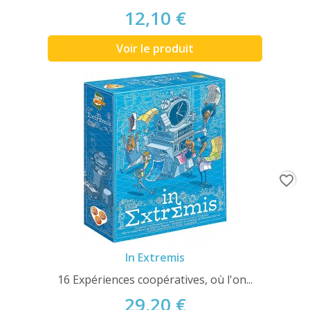
12,10 €
Voir le produit
favorite_border
In Extremis
16 Expériences coopératives, où l'on...
29,20 €