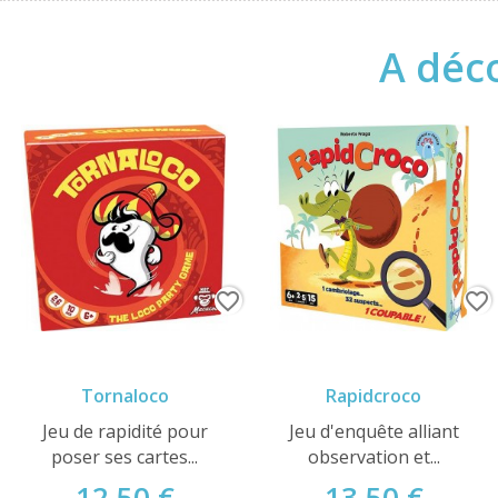
A déco
favorite_border
favorite_border
Tornaloco
Rapidcroco
Jeu de rapidité pour
Jeu d'enquête alliant
poser ses cartes...
observation et...
12,50 €
13,50 €