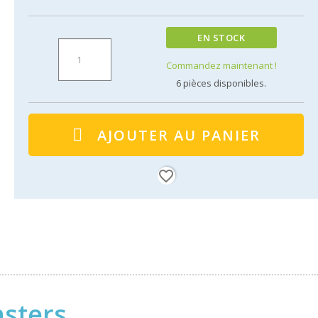
EN STOCK
Commandez maintenant !
6
pièces disponibles.
AJOUTER AU PANIER
favorite_border
nsters