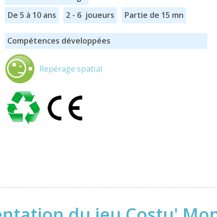
De 5 à 10 ans
2 - 6 joueurs
Partie de 15 mn
Compétences développées
Repérage spatial
ntation du jeu Costu' Mo