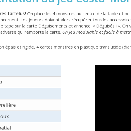
es farfelus!
On place les 4 monstres au centre de la table et on 
cernent. Les joueurs doivent alors récupérer tous les accessoire
e tape sur la carte Déguisements et annonce: « Déguisés ! ». On v
e adverse qui remporte la carte.
Un jeu modulable et facile à mettr
n épais et rigide, 4 cartes monstres en plastique translucide (dia
ns
relière
Roux
atial