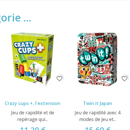
rie ...
favorite_border
favorite_border
Crazy cups +, l'extension
Twin it Japan
Jeu de rapidité et de
Jeu de rapidité avec 4
repérage qui...
modes de jeu et...
11,20 €
15,60 €