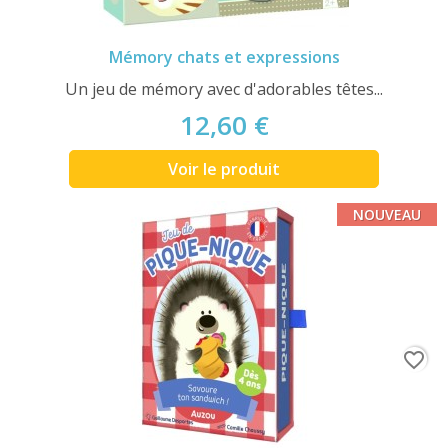
Mémory chats et expressions
Un jeu de mémory avec d'adorables têtes...
12,60 €
Voir le produit
NOUVEAU
favorite_border