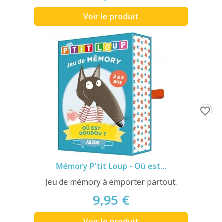
Voir le produit
favorite_border
Mémory P'tit Loup - Où est...
Jeu de mémory à emporter partout.
9,95 €
Voir le produit