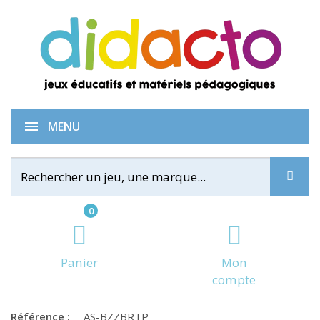
BrainBox : Des tout petits
MENU
0
Panier
Mon
compte
Référence :
AS-BZZBRTP