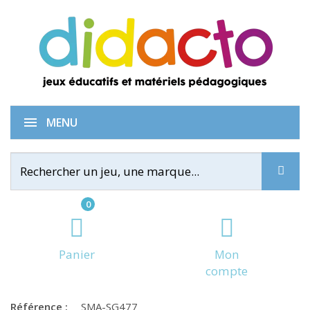
IQ Link
MENU
0
Panier
Mon
compte
Référence :
SMA-SG477