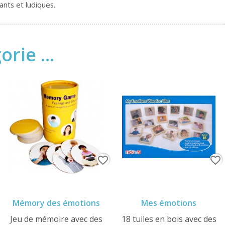
ants et ludiques.
rie ...
favorite_border
favorite_border
Mémory des émotions
Mes émotions
Jeu de mémoire avec des
18 tuiles en bois avec des