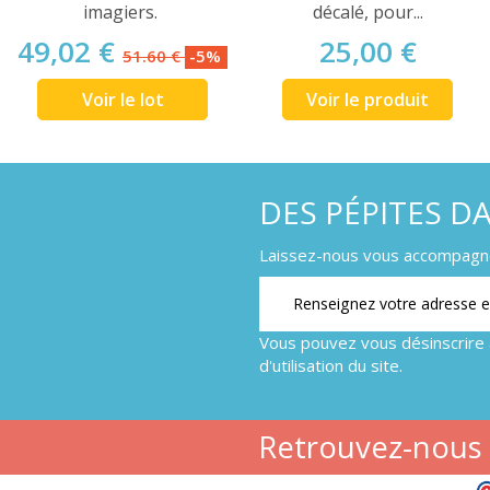
imagiers.
décalé, pour...
49,02 €
25,00 €
51.60 €
-5%
Voir le lot
Voir le produit
DES PÉPITES D
Laissez-nous vous accompagner
Vous pouvez vous désinscrire 
d'utilisation du site.
Retrouvez-nous s