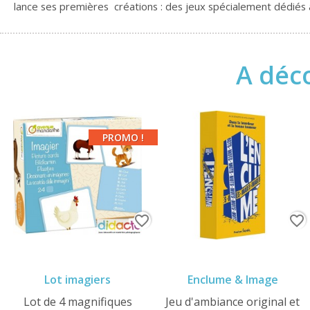
lance ses premières créations : des jeux spécialement dédiés 
A déco
PROMO !
favorite_border
favorite_border
Lot imagiers
Enclume & Image
Lot de 4 magnifiques
Jeu d'ambiance original et