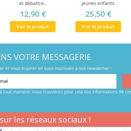
et débattre...
jeunes enfants.
12,90 €
25,50 €
Voir le produit
Voir le produit
ANS VOTRE MESSAGERIE
 et vous inspirer en vous inscrivant à nos newsletter !
à tout moment. Vous trouverez pour cela nos informations de con
ur les réseaux sociaux !