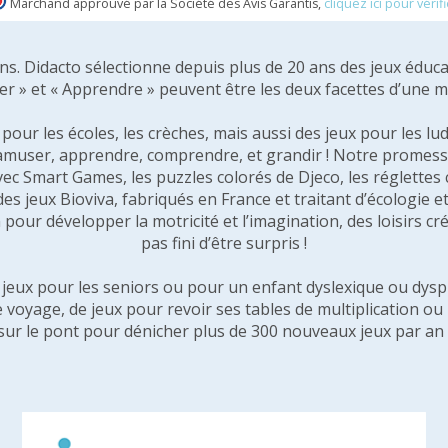
Marchand approuvé par la Société des Avis Garantis,
cliquez ici pour vérifi
 ans. Didacto sélectionne depuis plus de 20 ans des jeux éduca
er » et « Apprendre » peuvent être les deux facettes d’une 
our les écoles, les crèches, mais aussi des jeux pour les lud
amuser, apprendre, comprendre, et grandir ! Notre promesse 
vec Smart Games, les puzzles colorés de Djeco, les réglette
 des jeux Bioviva, fabriqués en France et traitant d’écologi
pour développer la motricité et l’imagination, des loisirs créa
pas fini d’être surpris !
e jeux pour les seniors ou pour un enfant dyslexique ou dysp
e voyage, de jeux pour revoir ses tables de multiplication o
sur le pont pour dénicher plus de 300 nouveaux jeux par an 