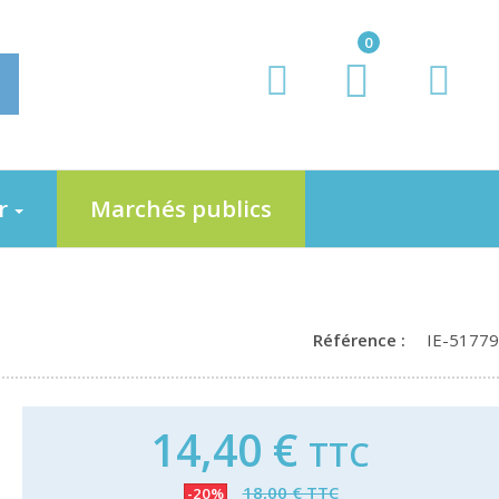
0
er
Marchés publics
Référence :
IE-51779
14,40 €
TTC
18,00 € TTC
-20%