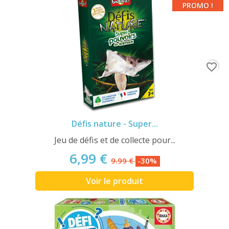
PROMO !
favorite_border
Défis nature - Super...
Jeu de défis et de collecte pour...
6,99 €
9.99 €
-30%
Voir le produit