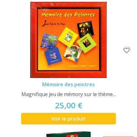
favorite_border
Mémoire des peintres
Magnifique jeu de mémory sur le thème...
25,00 €
Voir le produit