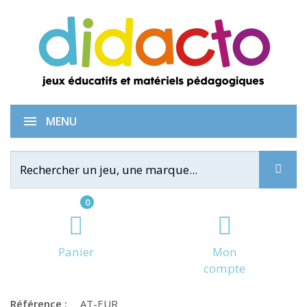
OuCéDonc en Europe
MENU
0
Panier
Mon
compte
Référence :
AT-EUR