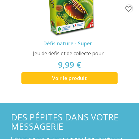
favorite_border
Défis nature - Super...
Jeu de défis et de collecte pour...
9,99 €
Voir le produit
DES PÉPITES DANS VOTRE
MESSAGERIE
Laissez-nous vous accompagner et vous inspirer en