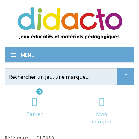
Monstrio
MENU
0
Panier
Mon
compte
Référence :
DJ-5086