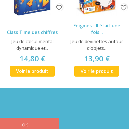
favorite_border
favorite_border
Enigmes - Il était une
Class Time des chiffres
fois...
Jeu de calcul mental
Jeu de devinettes autour
dynamique et...
d’objets...
14,80 €
13,90 €
Voir le produit
Voir le produit