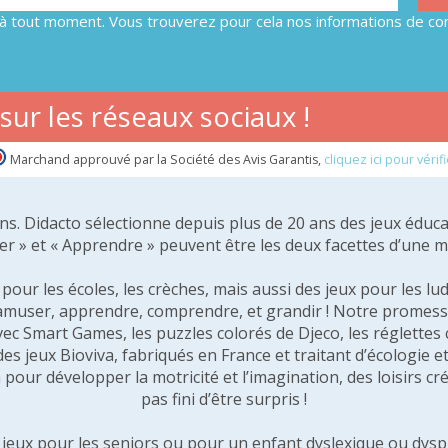
à tout moment. Vous trouverez pour cela nos informations de con
ur les réseaux sociaux !
Marchand approuvé par la Société des Avis Garantis,
cliquez ici pour vérifi
 ans. Didacto sélectionne depuis plus de 20 ans des jeux éduca
er » et « Apprendre » peuvent être les deux facettes d’une 
our les écoles, les crèches, mais aussi des jeux pour les lud
amuser, apprendre, comprendre, et grandir ! Notre promesse 
vec Smart Games, les puzzles colorés de Djeco, les réglette
 des jeux Bioviva, fabriqués en France et traitant d’écologi
pour développer la motricité et l’imagination, des loisirs créa
pas fini d’être surpris !
e jeux pour les seniors ou pour un enfant dyslexique ou dysp