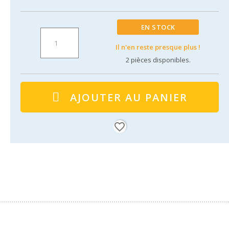
EN STOCK
Il n'en reste presque plus !
2
pièces disponibles.
AJOUTER AU PANIER
favorite_border