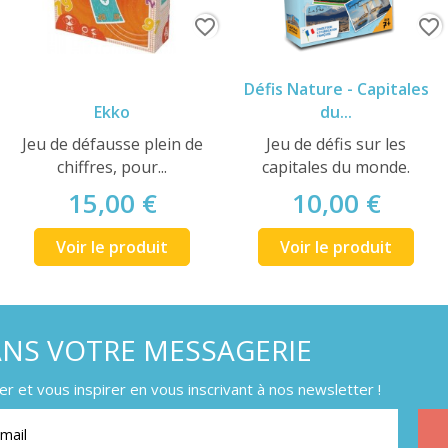
favorite_border
favorite_border
Défis Nature - Capitales
Ekko
du...
Jeu de défausse plein de
Jeu de défis sur les
chiffres, pour...
capitales du monde.
15,00 €
10,00 €
Voir le produit
Voir le produit
ANS VOTRE MESSAGERIE
 et vous inspirer en vous inscrivant à nos newsletter !