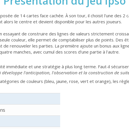
Présentation du jeu Ipso
ée de 14 cartes face cachée. À son tour, il choisit l'une des 2 ca
t alors le centre et devient disponible pour les autres joueurs.
 essayant de construire des lignes de valeurs strictement croissa
 seule couleur, elle permet de comptabiliser plus de points. Des
t de renouveler les parties. La première ajoute un bonus aux l
atre manches, avec cumul des scores d'une partie à l'autre.
é immédiate et une stratégie à plus long terme. Faut-il sécurise
i développe l'anticipation, l'observation et la construction de sui
égories de couleurs (bleu, jaune, rose, vert et orange), les règl
ans