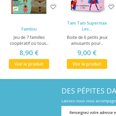
favorite_border
favorite_border
Tam Tam Supermax
Familou
Les...
Jeu de 7 familles
Boite de 6 petits jeux
coopératif où tous...
amusants pour...
8,90 €
9,00 €
Voir le produit
Voir le produit
DES PÉPITES D
Laissez-nous vous accompagner