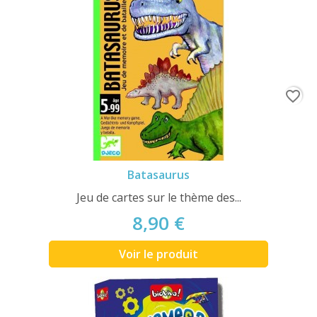
favorite_border
Batasaurus
Jeu de cartes sur le thème des...
8,90 €
Voir le produit