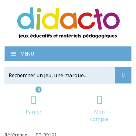
Oh my socks!
MENU
0
Panier
Mon
compte
Référence :
PT-99101