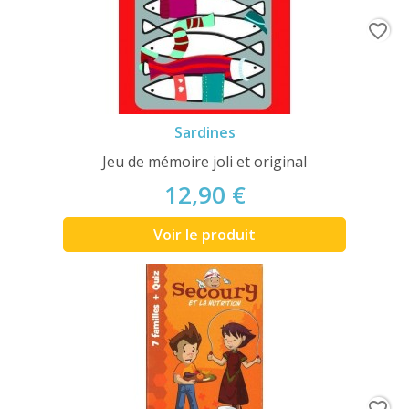
favorite_border
Sardines
Jeu de mémoire joli et original
12,90 €
Voir le produit
favorite_border