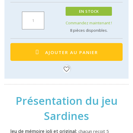
EN STOCK
Commandez maintenant !
8
pièces disponibles.
AJOUTER AU PANIER
favorite_border
Présentation du jeu
Sardines
Jeu de mémoire joli et original:
chacun reçoit 5