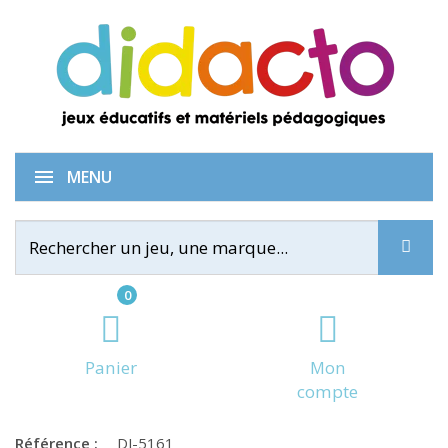
Sardines
MENU
0
Panier
Mon
compte
Référence :
DJ-5161