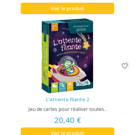
Voir le produit
favorite_border
L'attente filante 2
Jeu de cartes pour réaliser toutes...
20,40 €
Voir le produit