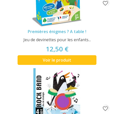
favorite_border
Premières énigmes ? A table !
Jeu de devinettes pour les enfants...
12,50 €
Voir le produit
favorite_border