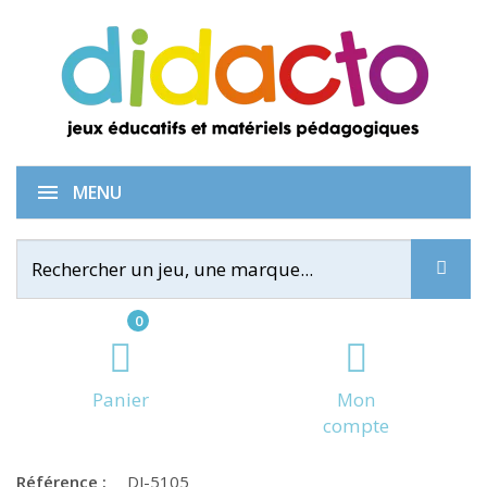
Mistigri
MENU
0
Panier
Mon
compte
Référence :
DJ-5105