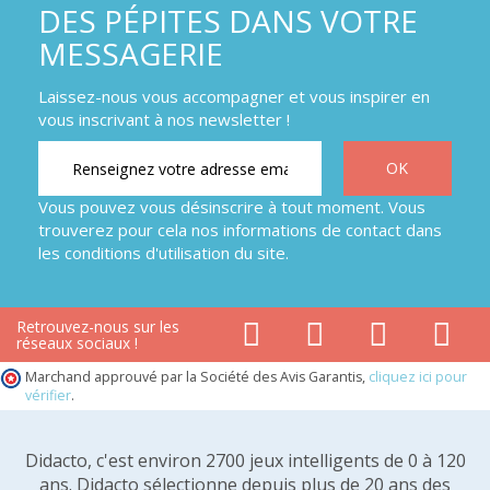
DES PÉPITES DANS VOTRE
MESSAGERIE
Laissez-nous vous accompagner et vous inspirer en
vous inscrivant à nos newsletter !
Vous pouvez vous désinscrire à tout moment. Vous
trouverez pour cela nos informations de contact dans
les conditions d'utilisation du site.
Retrouvez-nous sur les
réseaux sociaux !
Marchand approuvé par la Société des Avis Garantis,
cliquez ici pour
vérifier
.
Didacto, c'est environ 2700 jeux intelligents de 0 à 120
ans. Didacto sélectionne depuis plus de 20 ans des