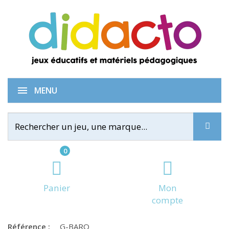
Le baron
MENU
0
Panier
Mon
compte
Référence :
G-BARO