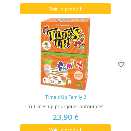
Voir le produit
favorite_border
Time's Up Family 2
Un Times up pour jouer autour des...
23,90 €
Voir le produit