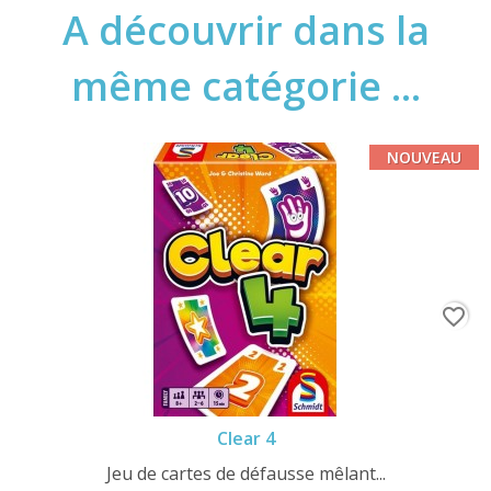
A découvrir dans la
même catégorie ...
NOUVEAU
favorite_border
Clear 4
Jeu de cartes de défausse mêlant...