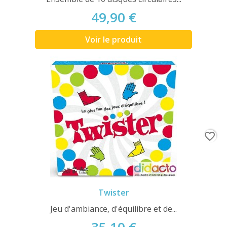
49,90 €
Voir le produit
favorite_border
Twister
Jeu d'ambiance, d'équilibre et de...