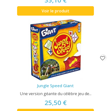
35,10 €
Voir le produit
favorite_border
Jungle Speed Giant
Une version géante du célèbre jeu de...
25,50 €