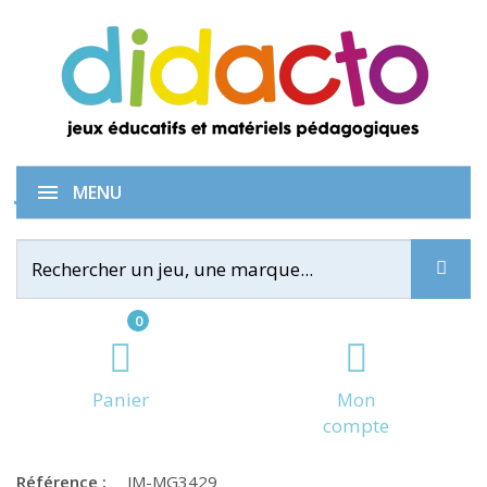
Jeu à la queue leu leu
MENU
0
Panier
Mon
compte
Référence :
JM-MG3429