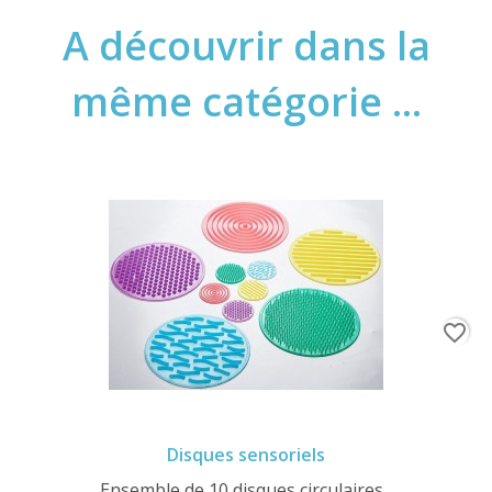
A découvrir dans la
même catégorie ...
favorite_border
Disques sensoriels
Ensemble de 10 disques circulaires...