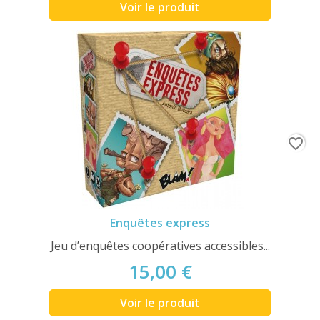
Voir le produit
favorite_border
Enquêtes express
Jeu d’enquêtes coopératives accessibles...
15,00 €
Voir le produit