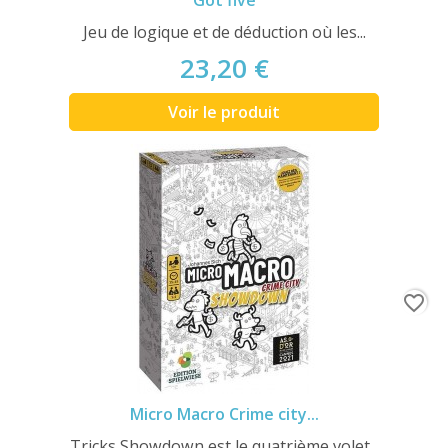
Got five
Jeu de logique et de déduction où les...
23,20 €
Voir le produit
favorite_border
Micro Macro Crime city...
Tricks Showdown est le quatrième volet...