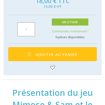
18,00 €
TTC
15,00 € HT
EN STOCK
Commandez maintenant !
9
pièces disponibles.
AJOUTER AU PANIER
favorite_border
Présentation du jeu
Mimose & Sam et le