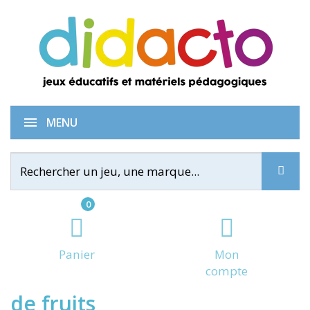
Mimose & Sam et le voleur
MENU
0
Panier
Mon
compte
de fruits