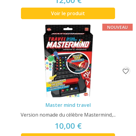
12,00 €
Voir le produit
NOUVEAU
favorite_border
Master mind travel
Version nomade du célèbre Mastermind,...
10,00 €