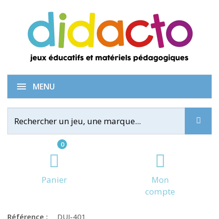
Coffret 8 jeux
MENU
0
Panier
Mon
compte
Référence :
DUJ-401