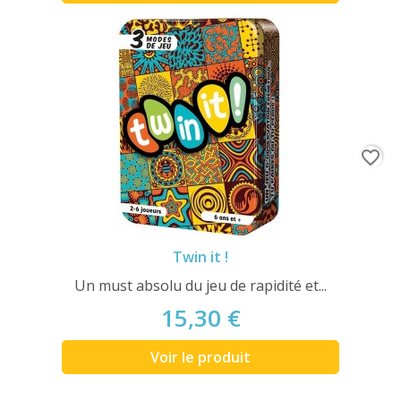
favorite_border
Twin it !
Un must absolu du jeu de rapidité et...
15,30 €
Voir le produit