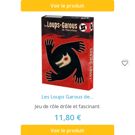
Voir le produit
favorite_border
Les Loups Garous de...
Jeu de rôle drôle et fascinant.
11,80 €
Voir le produit