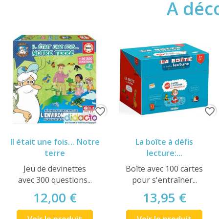
A déco
favorite_border
favorite_border
Il était une fois… Notre
La boîte à défis
terre
lecture:...
Jeu de devinettes
Boîte avec 100 cartes
avec 300 questions...
pour s'entraîner...
12,00 €
13,95 €
Voir le produit
Voir le produit