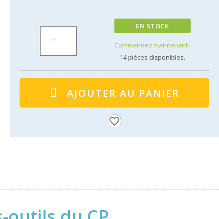
EN STOCK
Commandez maintenant !
14
pièces disponibles.
AJOUTER AU PANIER
favorite_border
-outils du CP