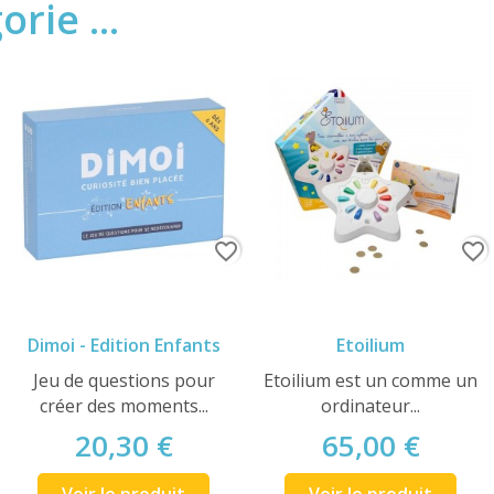
rie ...
favorite_border
favorite_border
Dimoi - Edition Enfants
Etoilium
Jeu de questions pour
Etoilium est un comme un
créer des moments...
ordinateur...
20,30 €
65,00 €
Voir le produit
Voir le produit