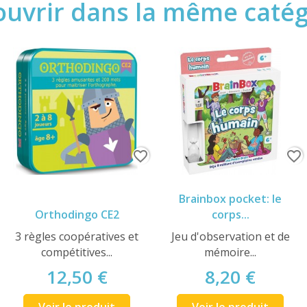
uvrir dans la même catégo
favorite_border
favorite_border
Brainbox pocket: le
Orthodingo CE2
corps...
3 règles coopératives et
Jeu d'observation et de
compétitives...
mémoire...
12,50 €
8,20 €
Voir le produit
Voir le produit