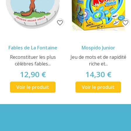
favorite_border
favorite_border
Fables de La Fontaine
Mospido Junior
Reconstituer les plus
Jeu de mots et de rapidité
célèbres fables...
riche et...
12,90 €
14,30 €
Voir le produit
Voir le produit