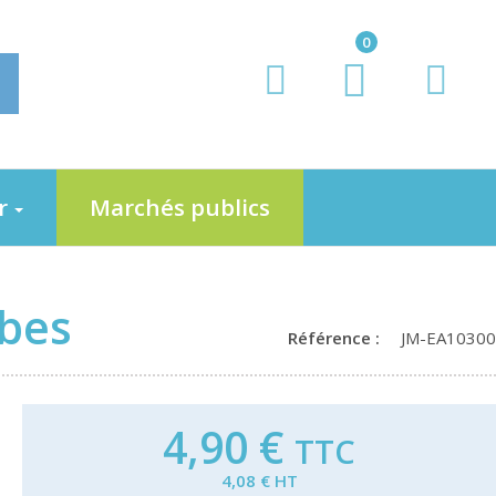
0
er
Marchés publics
abes
Référence :
JM-EA10300
4,90 €
TTC
4,08 € HT