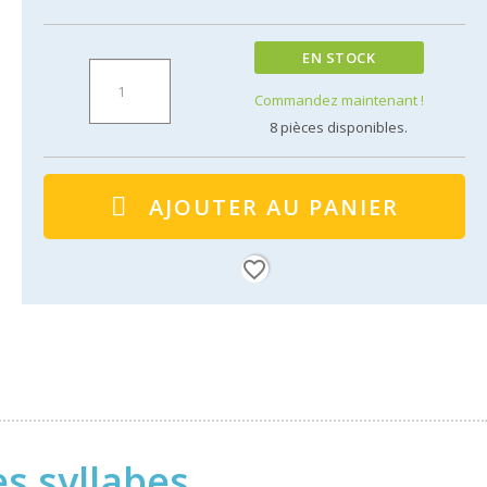
EN STOCK
Commandez maintenant !
8
pièces disponibles.
AJOUTER AU PANIER
favorite_border
s syllabes