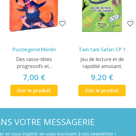
favorite_border
favorite_border
Puzzlegend Merlin
Tam tam Safari CP 1
Des casse-têtes
Jeu de lecture et de
progressifs et...
rapidité amusant.
7,00 €
9,20 €
Voir le produit
Voir le produit
ANS VOTRE MESSAGERIE
 et vous inspirer en vous inscrivant à nos newsletter !