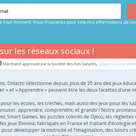
à tout moment. Vous trouverez pour cela nos informations de con
ur les réseaux sociaux !
Marchand approuvé par la Société des Avis Garantis,
cliquez ici pour vérifi
 ans. Didacto sélectionne depuis plus de 20 ans des jeux éduca
er » et « Apprendre » peuvent être les deux facettes d’une 
our les écoles, les crèches, mais aussi des jeux pour les lud
amuser, apprendre, comprendre, et grandir ! Notre promesse 
vec Smart Games, les puzzles colorés de Djeco, les réglette
 des jeux Bioviva, fabriqués en France et traitant d’écologi
pour développer la motricité et l’imagination, des loisirs créa