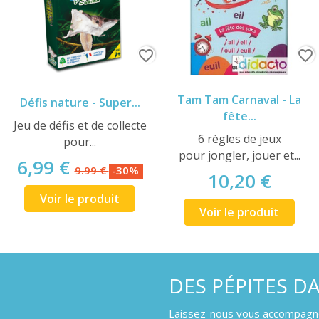
favorite_border
favorite_border
Tam Tam Carnaval - La
Défis nature - Super...
fête...
Jeu de défis et de collecte
6 règles de jeux
pour...
pour jongler, jouer et...
6,99 €
9.99 €
-30%
10,20 €
Voir le produit
Voir le produit
DES PÉPITES D
Laissez-nous vous accompagner