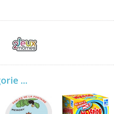
rie ...