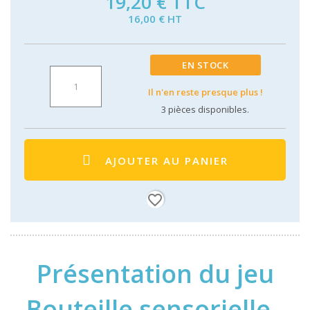
19,20 €
TTC
16,00 € HT
EN STOCK
Il n'en reste presque plus !
3
pièces disponibles.
AJOUTER AU PANIER
favorite_border
Présentation du jeu
Bouteille sensorielle -