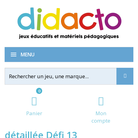
LogiDingo - Explication
MENU
0
Panier
Mon
compte
détaillée Défi 13