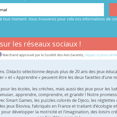
à tout moment. Vous trouverez pour cela nos informations de con
ur les réseaux sociaux !
Marchand approuvé par la Société des Avis Garantis,
cliquez ici pour vérifi
 ans. Didacto sélectionne depuis plus de 20 ans des jeux éduca
er » et « Apprendre » peuvent être les deux facettes d’une 
our les écoles, les crèches, mais aussi des jeux pour les lud
amuser, apprendre, comprendre, et grandir ! Notre promesse 
vec Smart Games, les puzzles colorés de Djeco, les réglette
 des jeux Bioviva, fabriqués en France et traitant d’écologi
pour développer la motricité et l’imagination, des loisirs créa