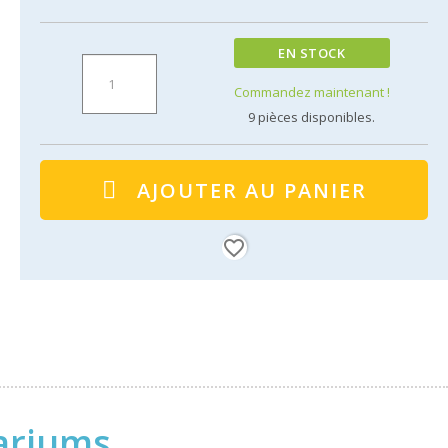
EN STOCK
Commandez maintenant !
9
pièces disponibles.
AJOUTER AU PANIER
favorite_border
variums