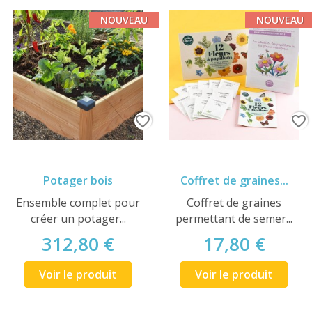
NOUVEAU
NOUVEAU
favorite_border
favorite_border
Potager bois
Coffret de graines...
Ensemble complet pour
Coffret de graines
créer un potager...
permettant de semer...
312,80 €
17,80 €
Voir le produit
Voir le produit