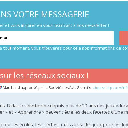
ANS VOTRE MESSAGERIE
 et vous inspirer en vous inscrivant à nos newsletter !
à tout moment. Vous trouverez pour cela nos informations de con
ur les réseaux sociaux !
Marchand approuvé par la Société des Avis Garantis,
cliquez ici pour vérifi
 ans. Didacto sélectionne depuis plus de 20 ans des jeux éduca
er » et « Apprendre » peuvent être les deux facettes d’une 
our les écoles, les crèches, mais aussi des jeux pour les lud