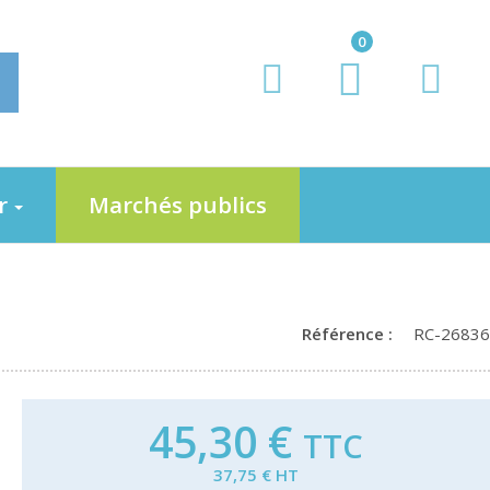
0
er
Marchés publics
Référence :
RC-26836
45,30 €
TTC
37,75 € HT