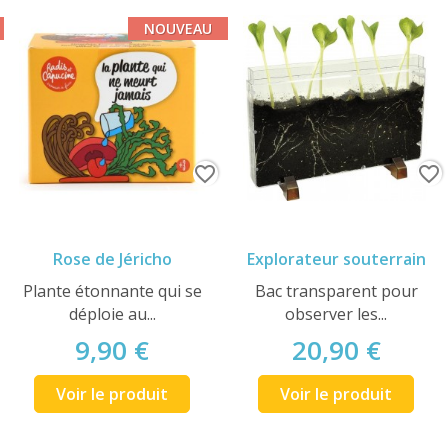
NOUVEAU
favorite_border
favorite_border
Rose de Jéricho
Explorateur souterrain
Plante étonnante qui se
Bac transparent pour
déploie au...
observer les...
9,90 €
20,90 €
Voir le produit
Voir le produit