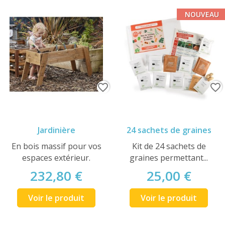
NOUVEAU
favorite_border
favorite_border
Jardinière
24 sachets de graines
En bois massif pour vos
Kit de 24 sachets de
espaces extérieur.
graines permettant...
232,80 €
25,00 €
Voir le produit
Voir le produit